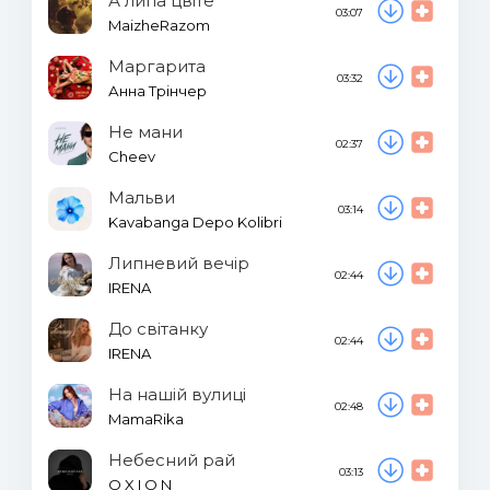
А липа цвіте
03:07
MaizheRazom
Маргарита
03:32
Анна Трінчер
Не мани
02:37
Cheev
Мальви
03:14
Kavabanga Depo Kolibri
Липневий вечір
02:44
IRENA
До світанку
02:44
IRENA
На нашій вулиці
02:48
MamaRika
Небесний рай
03:13
O X I O N