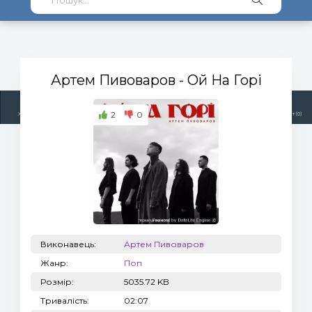
Артем Пивоваров
- Ой На Горі
2
0
Жанри
Виконавці
Топ 100
Тренди
Радіо
Плейлист (0)
Виконавець:
Артем Пивоваров
Жанр:
Поп
Розмір:
5035.72 KB
Тривалість:
02:07