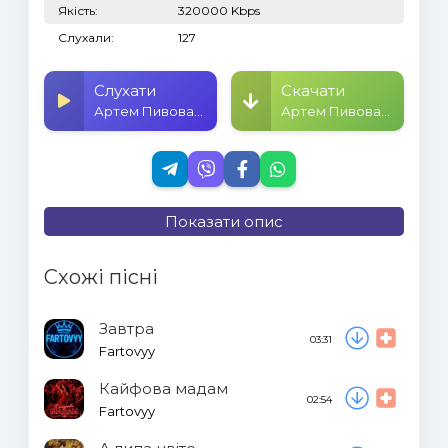
Якість:
320000 Kbps
Слухали:
127
Слухати
Скачати
Артем Пивоваров - Ой На Горі
Артем Пивоваров - Ой На Горі
Показати опис
Схожі пісні
Завтра
03:31
Fartovyy
Кайфова мадам
02:54
Fartovyy