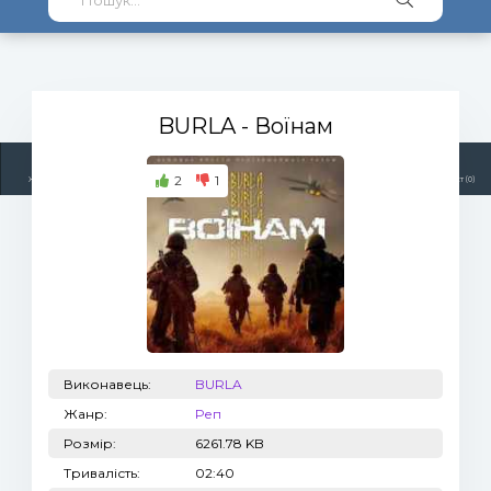
BURLA
- Воїнам
2
1
Жанри
Виконавці
Топ 100
Тренди
Радіо
Плейлист (0)
Виконавець:
BURLA
Жанр:
Реп
Розмір:
6261.78 KB
Тривалість:
02:40