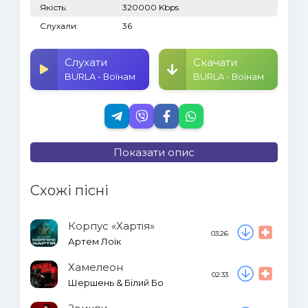
Якість:
320000 Kbps
Слухали:
36
Слухати
Скачати
BURLA - Воїнам
BURLA - Воїнам
Показати опис
Схожі пісні
Корпус «Хартія»
03:26
Артем Лоїк
Хамелеон
02:33
Шершень & Білий Бо