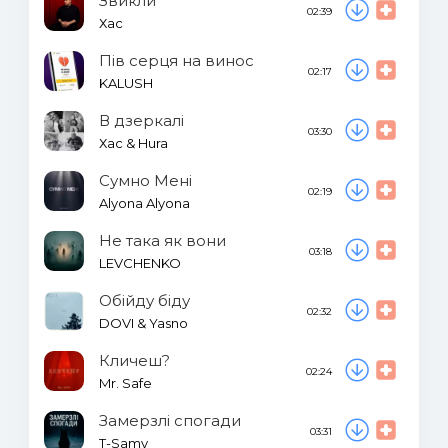
Звикли
02:39
Хас
Пів серця на винос
02:17
KALUSH
В дзеркалі
03:30
Хас & Hura
Сумно Мені
02:19
Alyona Alyona
Не така як вони
03:18
LEVCHENKO
Обійду біду
02:32
DOVI & Yasno
Кличеш?
02:24
Mr. Safe
Замерзлі спогади
03:31
T-Samy