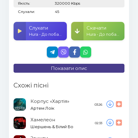
Якість:
320000 Kbps
Слухали:
45
Слухати
Скачати
Hura - До побачення
Hura - До побачення
Показати опис
Схожі пісні
Корпус «Хартія»
03:26
Артем Лоїк
Хамелеон
02:33
Шершень & Білий Бо