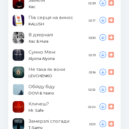
Звикли
02:39
Хас
Пів серця на винос
02:17
KALUSH
В дзеркалі
03:30
Хас & Hura
Сумно Мені
02:19
Alyona Alyona
Не така як вони
03:18
LEVCHENKO
Обійду біду
02:32
DOVI & Yasno
Кличеш?
02:24
Mr. Safe
Замерзлі спогади
03:31
T-Samy