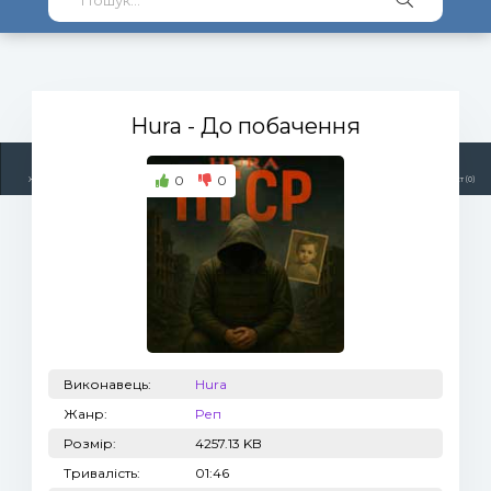
Hura
- До побачення
0
0
Жанри
Виконавці
Топ 100
Тренди
Радіо
Плейлист (0)
Виконавець:
Hura
Жанр:
Реп
Розмір:
4257.13 KB
Тривалість:
01:46