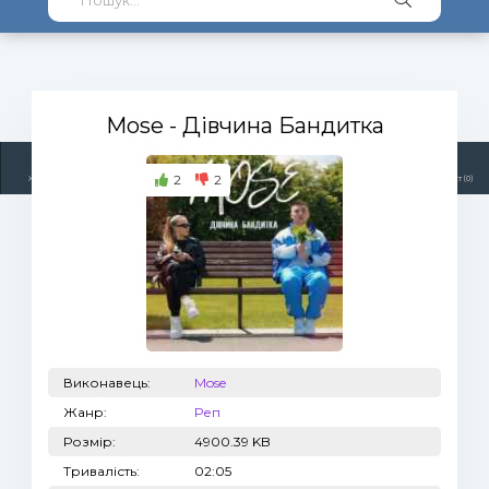
Mose
- Дівчина Бандитка
2
2
Жанри
Виконавці
Топ 100
Тренди
Радіо
Плейлист (0)
Виконавець:
Mose
Жанр:
Реп
Розмір:
4900.39 KB
Тривалість:
02:05