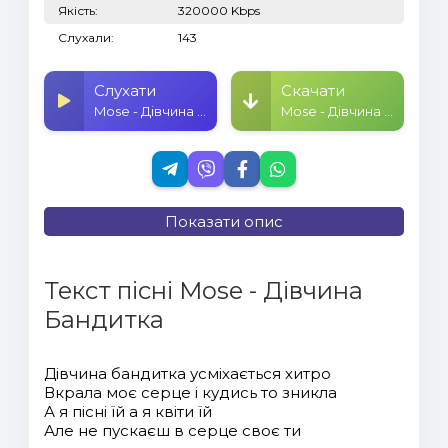
Якість:
320000 Kbps
Слухали:
143
Слухати
Скачати
Mose - Дівчина Бандитка
Mose - Дівчина Бандитка
Показати опис
Текст пісні Mose - Дівчина
Бандитка
Дівчина бандитка усміхається хитро
Вкрала моє серце і кудись то зникла
А я пісні їй а я квіти їй
Але не пускаєш в серце своє ти