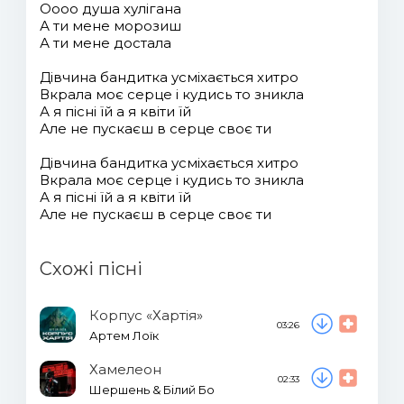
Оооо душа хулігана
А ти мене морозиш
А ти мене достала
Дівчина бандитка усміхається хитро
Вкрала моє серце і кудись то зникла
А я пісні їй а я квіти їй
Але не пускаєш в серце своє ти
Дівчина бандитка усміхається хитро
Вкрала моє серце і кудись то зникла
А я пісні їй а я квіти їй
Але не пускаєш в серце своє ти
Схожі пісні
Корпус «Хартія»
03:26
Артем Лоїк
Хамелеон
02:33
Шершень & Білий Бо