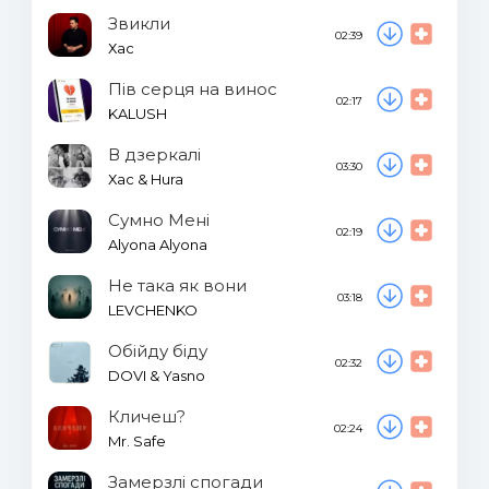
Звикли
02:39
Хас
Пів серця на винос
02:17
KALUSH
В дзеркалі
03:30
Хас & Hura
Сумно Мені
02:19
Alyona Alyona
Не така як вони
03:18
LEVCHENKO
Обійду біду
02:32
DOVI & Yasno
Кличеш?
02:24
Mr. Safe
Замерзлі спогади