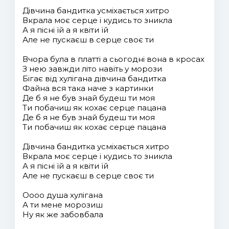
Дівчина бандитка усміхається хитро
Вкрала моє серце і кудись то зникла
А я пісні їй а я квіти їй
Але не пускаєш в серце своє ти
Вчора була в платті а сьогодні вона в кросах
З нею завжди літо навіть у морози
Бігає від хулігана дівчина бандитка
Файна вся така наче з картинки
Де б я не був знай будеш ти моя
Ти побачиш як кохає серце пацана
Де б я не був знай будеш ти моя
Ти побачиш як кохає серце пацана
Дівчина бандитка усміхається хитро
Вкрала моє серце і кудись то зникла
А я пісні їй а я квіти їй
Але не пускаєш в серце своє ти
Оооо душа хулігана
А ти мене морозиш
Ну як же забовбала