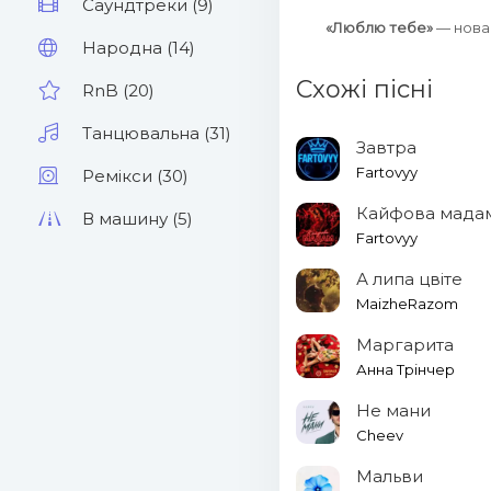
Саундтреки (9)
«Люблю тебе»
— нова
Народна (14)
Схожі пісні
RnB (20)
Танцювальна (31)
Завтра
Fartovyy
Ремікси (30)
Кайфова мада
В машину (5)
Fartovyy
А липа цвіте
MaizheRazom
Маргарита
Анна Трінчер
Не мани
Cheev
Мальви