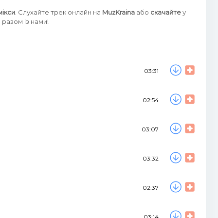
мікси
. Слухайте трек онлайн на
MuzKraina
або
скачайте
у
разом із нами!
03:31
02:54
03:07
03:32
02:37
03:14