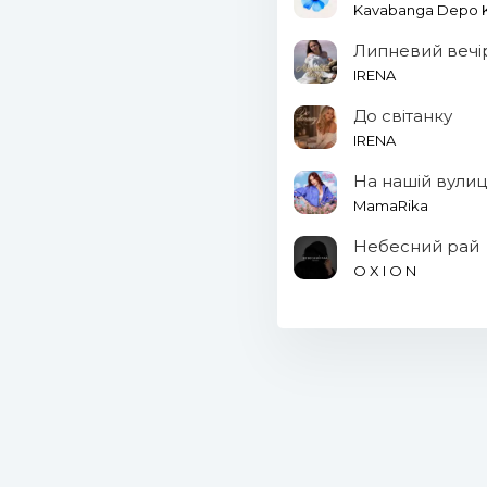
Kavabanga Depo Ko
Липневий вечі
IRENA
До світанку
IRENA
На нашій вулиц
MamaRika
Небесний рай
O X I O N