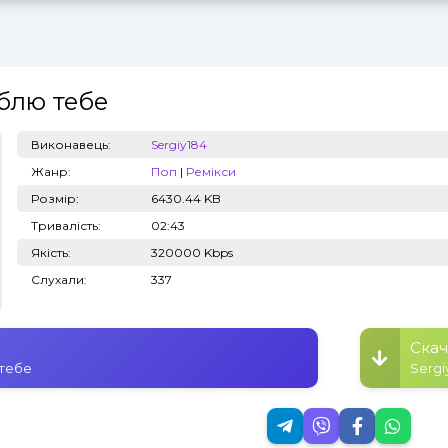
блю тебе
Топ 100
Тренди
Виконавець:
Sergiy184
Жанр:
Поп
|
Ремікси
Розмір:
6430.44 KB
Тривалість:
02:43
Якість:
320000 Kbps
Слухали:
337
Скач
 тебе
Sergi