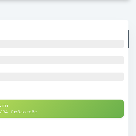
Радіо
Плейлист (0)
ати
y184 - Люблю тебе