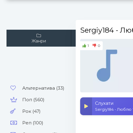
Sergiy184
- Лю
Жанри
Виконавці
1
0
Альтернатива (33)
Поп (560)
Слухати
Sergiy184 - Люблю
Рок (47)
Реп (100)