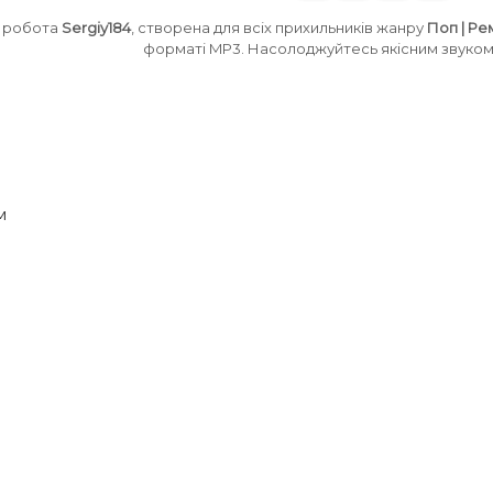
 робота
Sergiy184
, створена для всіх прихильників жанру
Поп | Ре
форматі MP3. Насолоджуйтесь якісним звуком 
м