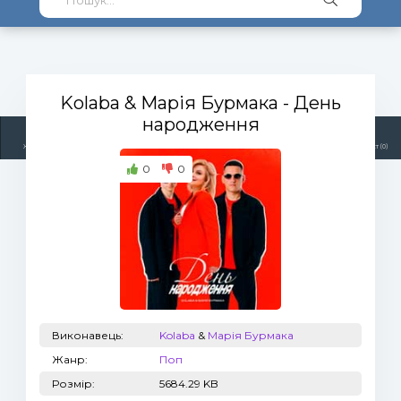
Kolaba & Марія Бурмака
- День
народження
Жанри
Виконавці
Топ 100
Тренди
Радіо
Плейлист (0)
0
0
Виконавець:
Kolaba
&
Марія Бурмака
Жанр:
Поп
Розмір:
5684.29 KB