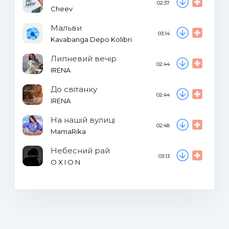
02:37
Cheev
Мальви
03:14
Kavabanga Depo Kolibri
Липневий вечір
02:44
IRENA
До світанку
02:44
IRENA
На нашій вулиці
02:48
MamaRika
Небесний рай
03:13
O X I O N