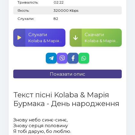
Тривалість:
02:22
Якість:
320000 Kbps
Слухали:
82
Слухати
Скачати
Kolaba & Марія Бурмака - День народження
Kolaba & Марія Бурмака - День народження
Показати опис
Текст пісні Kolaba & Марія
Бурмака - День народження
Знову небо синє-синє,
Знову серця половину
Я тобі дарую, бо люблю.