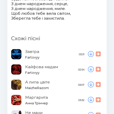
З днем народження, серце,
З днем народження, миле.
Щоб любов тебе вела світом,
Зберегла тебе і захистила.
Схожі пісні
Завтра
03:31
Fartovyy
Кайфова мадам
02:54
Fartovyy
А липа цвіте
03:07
MaizheRazom
Маргарита
03:32
Анна Трінчер
Не мани