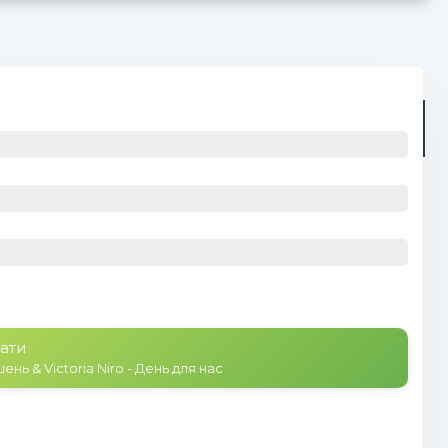
Радіо
Плейлист (0)
ати
нь & Victoria Niro - День для нас