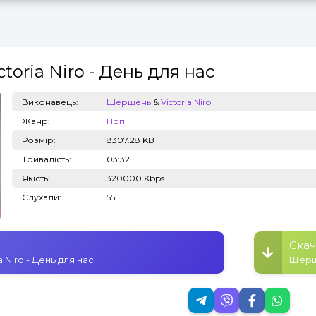
toria Niro
- День для нас
Топ 100
Тренди
Виконавець:
Шершень
&
Victoria Niro
Жанр:
Поп
Розмір:
8307.28 KB
Тривалість:
03:32
Якість:
320000 Kbps
Слухали:
55
Скач
 Niro - День для нас
Шерше