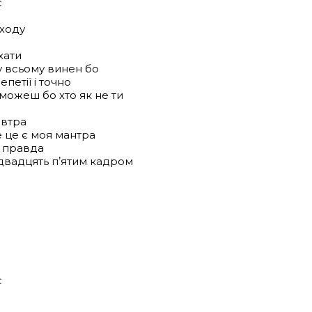
с
иходу
хати
 у всьому винен бо
петії і точно
можеш бо хто як не ти
автра
 це є моя мантра
е правда
 двадцять пʼятим кадром
с