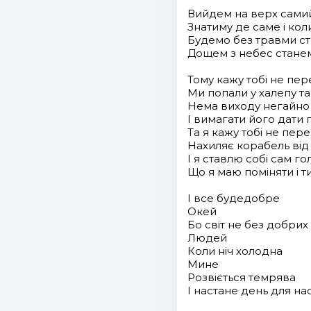
Вийдем на верх самий
Знатиму де саме і кол
Будемо без травми ст
Дощем з небес стане
Тому кажу тобі не пе
Ми попали у халепу та
Нема виходу негайно і
І вимагати його дати
Та я кажу тобі не пе
Нахиляє корабель від
І я ставлю собі сам г
Що я маю поміняти і т
І все будедобре
Окей
Бо світ не без добрих
Людей
Коли ніч холодна
Мине
Розвіється темрява
І настане день для на