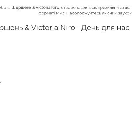
обота
Шершень & Victoria Niro
, створена для всіх прихильників ж
форматі MP3. Насолоджуйтесь якісним звуком 
ршень & Victoria Niro - День для нас
с