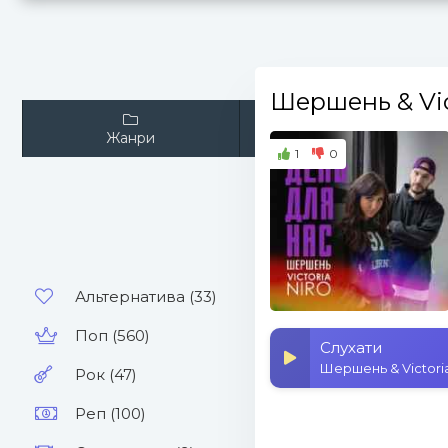
Шершень & Vic
Жанри
Виконавці
1
0
Альтернатива (33)
Поп (560)
Слухати
Шершень & Victoria
Рок (47)
Реп (100)