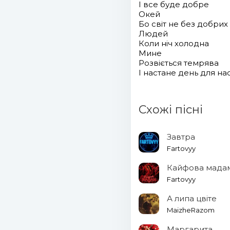
І все буде добре
Окей
Бо світ не без добрих
Людей
Коли ніч холодна
Мине
Розвіється темрява
І настане день для на
Схожі пісні
Завтра
Fartovyy
Кайфова мада
Fartovyy
А липа цвіте
MaizheRazom
Маргарита