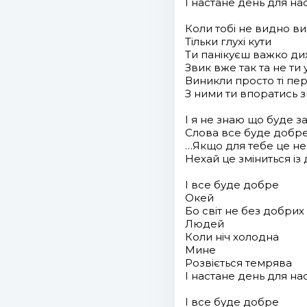
І настане день для на
Коли тобі не видно в
Тільки глухі кути
Ти панікуєш важко ди
Звик вже так та не ти
Виникли просто ті пере
З ними ти впоратись з
І я не знаю що буде з
Слова все буде добре
…Якщо для тебе це н
Нехай це зміниться із
І все буде добре
Окей
Бо світ не без добрих
Людей
Коли ніч холодна
Мине
Розвіється темрява
І настане день для на
І все буде добре