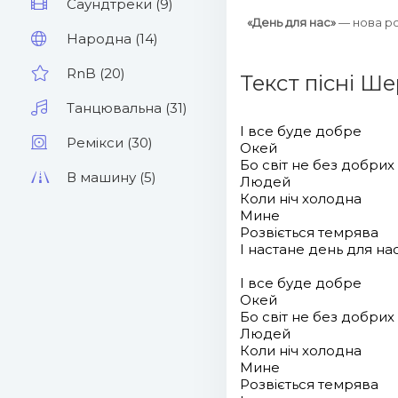
Саундтреки (9)
«День для нас»
— нова р
Народна (14)
RnB (20)
Текст пісні Ше
Танцювальна (31)
І все буде добре
Ремікси (30)
Окей
Бо світ не без добрих
В машину (5)
Людей
Коли ніч холодна
Мине
Розвіється темрява
І настане день для на
І все буде добре
Окей
Бо світ не без добрих
Людей
Коли ніч холодна
Мине
Розвіється темрява