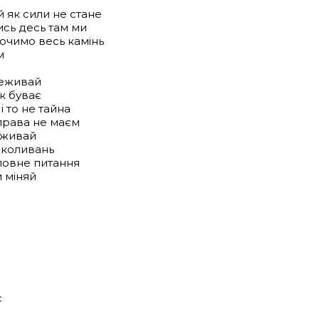
 як сили не стане
ись десь там ми
очимо весь камінь
м
реживай
к буває
 то не тайна
 права не маєм
реживай
 коливань
оловне питання
и міняй
с