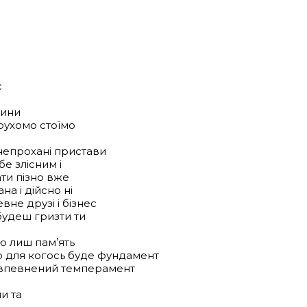
с
тини
рухомо стоїмо
 непрохані пристави
е злісним і
ти пізно вже
ана і дійсно ні
не друзі і бізнес
будеш гризти ти
ю лиш памʼять
о для когось буде фундамент
я впевнений темперамент
и та