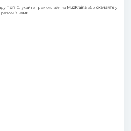
анру
Поп
. Слухайте трек онлайн на
MuzKraina
або
скачайте
у
разом із нами!