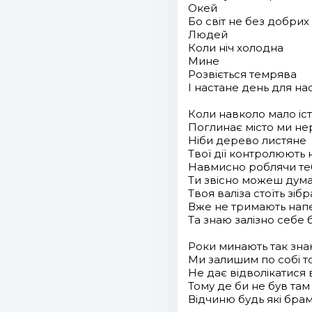
Окей
Бо світ не без добрих
Людей
Коли ніч холодна
Мине
Розвіється темрява
І настане день для на
Коли навколо мало іс
Поглинає місто ми не
Ніби дерево листяне
Твої дії контролюють
Навмисно роблячи теб
Ти звісно можеш дума
Твоя валіза стоїть зібр
Вже не тримають напев
Та знаю залізно себе 
Роки минають так зна
Ми залишим по собі т
Не дає відволікатис
Тому де би не був там
Відчиню будь які брам