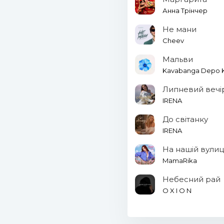
Анна Трінчер
Не мани
Cheev
Мальви
Kavabanga Depo Ko
Липневий вечі
IRENA
До світанку
IRENA
На нашій вулиц
MamaRika
Небесний рай
O X I O N