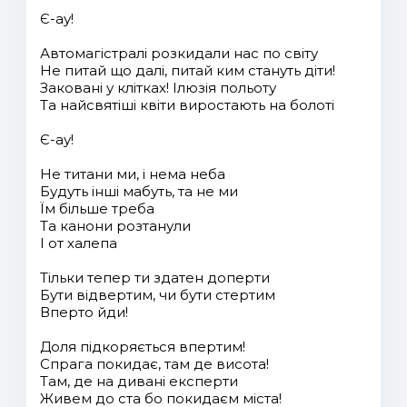
Є-ау!
Автомагістралі розкидали нас по світу
Не питай що далі, питай ким стануть діти!
Заковані у клітках! Ілюзія польоту
Та найсвятіші квіти виростають на болоті
Є-ау!
Не титани ми, і нема неба
Будуть інші мабуть, та не ми
Їм більше треба
Та канони розтанули
І от халепа
Тільки тепер ти здатен доперти
Бути відвертим, чи бути стертим
Вперто йди!
Доля підкоряється впертим!
Спрага покидає, там де висота!
Там, де на дивані експерти
Живем до ста бо покидаєм міста!