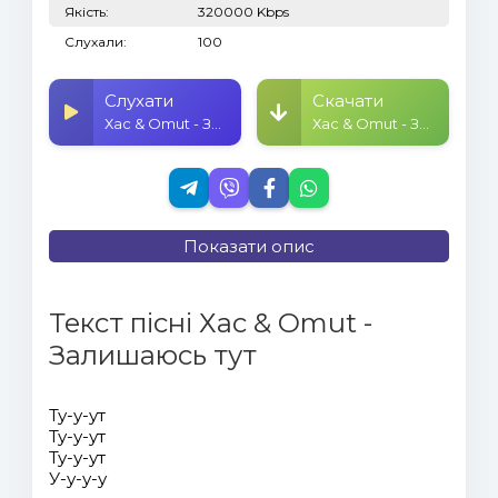
Якість:
320000 Kbps
Слухали:
100
Слухати
Скачати
Хас & Omut - Залишаюсь тут
Хас & Omut - Залишаюсь тут
Показати опис
Текст пісні Хас & Omut -
Залишаюсь тут
Ту-у-ут
Ту-у-ут
Ту-у-ут
У-у-у-у