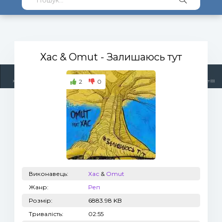
Хас & Omut
- Залишаюсь тут
2
0
Жанри
Виконавці
Топ 100
Тренди
Радіо
Плейлист (0)
Виконавець:
Хас
&
Omut
Жанр:
Реп
Розмір:
6883.98 KB
Тривалість:
02:55