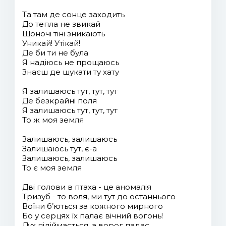
Та там де сонце заходить
До тепла не звикай
Щоночі тіні зникають
Уникай! Утікай!
Де би ти не була
Я надіюсь не прощаюсь
Знаєш де шукати ту хату
Я залишаюсь тут, тут, тут
Де безкрайні поля
Я залишаюсь тут, тут, тут
То ж моя земля
Залишаюсь, залишаюсь
Залишаюсь тут, є-а
Залишаюсь, залишаюсь
То є моя земля
Дві голови в птаха - це аномалія
Тризуб - то воля, ми тут до останнього
Воїни б’ються за кожного мирного
Бо у серцях їх палає вічний вогонь!
Дух підіймається, а ворог падає