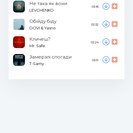
Не така як вони
03:18
LEVCHENKO
Обійду біду
02:32
DOVI & Yasno
Кличеш?
02:24
Mr. Safe
Замерзлі спогади
03:31
T-Samy