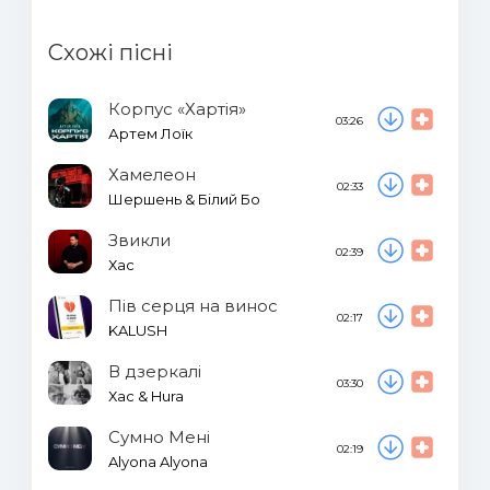
Схожі пісні
Корпус «Хартія»
03:26
Артем Лоїк
Хамелеон
02:33
Шершень & Білий Бо
Звикли
02:39
Хас
Пів серця на винос
02:17
KALUSH
В дзеркалі
03:30
Хас & Hura
Сумно Мені
02:19
Alyona Alyona