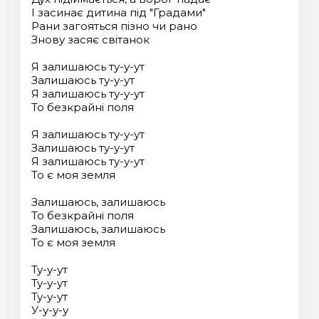
І засинає дитина під "Градами"
Рани загояться пізно чи рано
Знову засяє світанок
Я залишаюсь ту-у-ут
Залишаюсь ту-у-ут
Я залишаюсь ту-у-ут
То безкрайні поля
Я залишаюсь ту-у-ут
Залишаюсь ту-у-ут
Я залишаюсь ту-у-ут
То є моя земля
Залишаюсь, залишаюсь
То безкрайні поля
Залишаюсь, залишаюсь
То є моя земля
Ту-у-ут
Ту-у-ут
Ту-у-ут
У-у-у-у