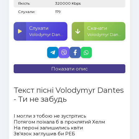
Якість:
320000 Kbps
Слухали:
179
Слухати
Скачати
Volodymyr Dantes - Ти не забудь
Volodymyr Dantes - Ти не забудь
Показати опис
Текст пісні Volodymyr Dantes
- Ти не забудь
І могли з тобою не зустрітись
Потягом поїхала б в проклятий Хелм
На пероні залишились квіти
Зв'язок заглушив би РЕБ