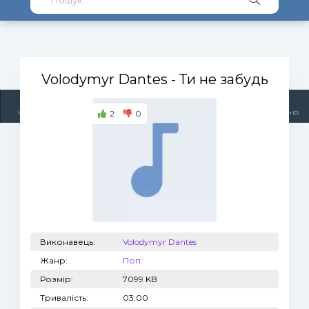
Volodymyr Dantes
- Ти не забудь
2
0
Жанри
Виконавці
Топ 100
Тренди
Радіо
Плейлист (0)
Виконавець:
Volodymyr Dantes
Жанр:
Поп
Розмір:
7099 KB
Тривалість:
03:00