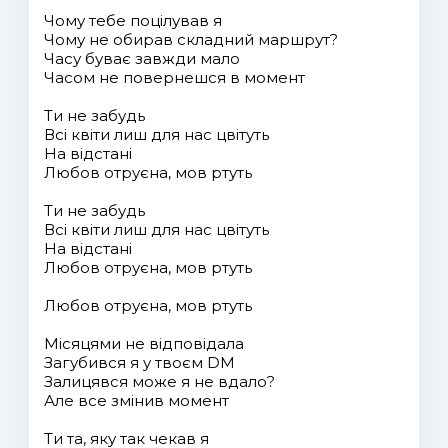
Чому тебе поцілував я
Чому не обирав складний маршрут?
Часу буває завжди мало
Часом не повернешся в момент
Ти не забудь
Всі квіти лиш для нас цвітуть
На відстані
Любов отруєна, мов ртуть
Ти не забудь
Всі квіти лиш для нас цвітуть
На відстані
Любов отруєна, мов ртуть
Любов отруєна, мов ртуть
Місяцями не відповідала
Загубився я у твоєм DM
Залицявся може я не вдало?
Але все змінив момент
Ти та, яку так чекав я