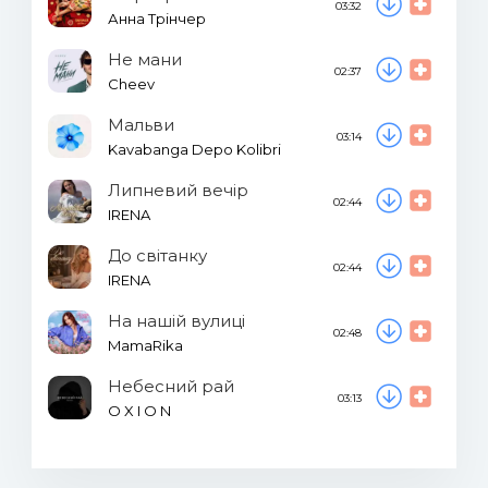
03:32
Анна Трінчер
Не мани
02:37
Cheev
Мальви
03:14
Kavabanga Depo Kolibri
Липневий вечір
02:44
IRENA
До світанку
02:44
IRENA
На нашій вулиці
02:48
MamaRika
Небесний рай
03:13
O X I O N