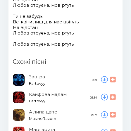
Любов отруєна, мов ртуть
Ти не забудь
Всі квіти лиш для нас цвітуть
На відстані
Любов отруєна, мов ртуть
Любов отруєна, мов ртуть
Схожі пісні
Завтра
03:31
Fartovyy
Кайфова мадам
02:54
Fartovyy
А липа цвіте
03:07
MaizheRazom
Маргарита