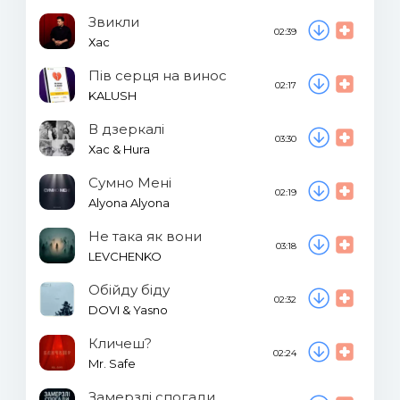
Звикли
02:39
Хас
Пів серця на винос
02:17
KALUSH
В дзеркалі
03:30
Хас & Hura
Сумно Мені
02:19
Alyona Alyona
Не така як вони
03:18
LEVCHENKO
Обійду біду
02:32
DOVI & Yasno
Кличеш?
02:24
Mr. Safe
Замерзлі спогади