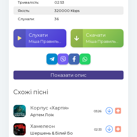
Тривалість:
02:53
Якість:
320000 Kbps
Слухали:
36
Слухати
Скачати
Міша Правильний - Благала вата каструлю
Міша Правильний - Благала вата каструлю
Показати опис
Схожі пісні
Корпус «Хартія»
03:26
Артем Лоїк
Хамелеон
02:33
Шершень & Білий Бо