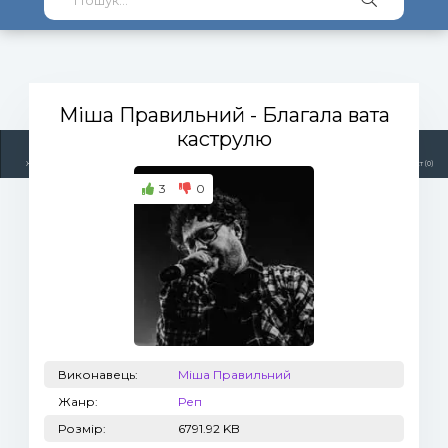
Міша Правильний
- Благала вата
каструлю
Жанри
Виконавці
Топ 100
Тренди
Радіо
Плейлист (0)
3
0
Виконавець:
Міша Правильний
Жанр:
Реп
Розмір:
6791.92 KB