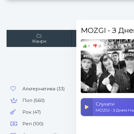
MOZGI
- З Дн
Жанри
Виконавці
1
0
Альтернатива (33)
Поп (560)
Слухати
MOZGI - З Днем Н
Рок (47)
Реп (100)