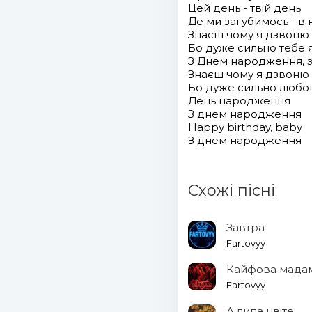
Цей день - твій день
Де ми загубимось - в
Знаєш чому я дзвоню
Бо дуже сильно тебе
З Днем народження, 
Знаєш чому я дзвоню
Бо дуже сильно любо
День народження
З днем народження
Happy birthday, baby
З днем народження
Схожі пісні
Завтра
Fartovyy
Кайфова мада
Fartovyy
А липа цвіте