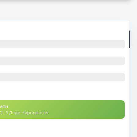
Радіо
Плейлист (0)
ати
I - З Днем Народження