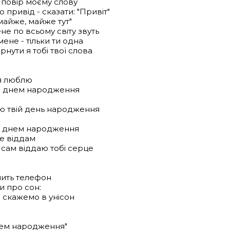
 повір моєму слову
 привід - сказати: "Привіт"
майже, майже тут"
не по всьому світу звуть
мене - тільки ти одна
нути я тобі твої слова
 я люблю
з днем народження
ю твій день народження
з днем народження
не віддам
 сам віддаю тобі серце
нить телефон
и про сон:
 - скажемо в унісон
нем народження"