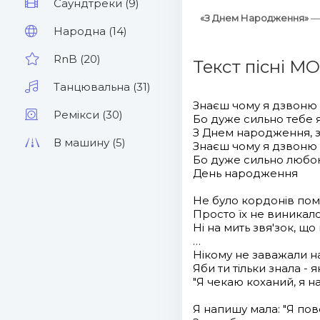
Саундтреки (9)
«З Днем Народження»
—
Народна (14)
RnB (20)
Текст пісні M
Танцювальна (31)
Знаєш чому я дзвоню
Ремікси (30)
Бо дуже сильно тебе
З Днем народження, 
В машину (5)
Знаєш чому я дзвоню
Бо дуже сильно любо
День народження
Не було кордонів по
Просто їх не виникал
Ні на мить звя'зок, щ
…
Нікому не заважали н
Яби ти тільки знала - 
"Я чекаю коханий, я н
Я напишу мала: "Я по