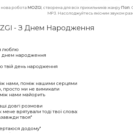
 нова робота
MOZGI
, створена для всіх прихильників жанру
Поп
.
MP3. Насолоджуйтесь якісним звуком разо
OZGI - З Днем Народження
 я люблю
з днем народження
ю твій день народження
між нами, поміж нашими серцями
о, просто ми не вимикали
о між нами майорить
аші довгі розмови
як мене врятували тоді твої слова:
азавжди твоя"
вертаюся додому"