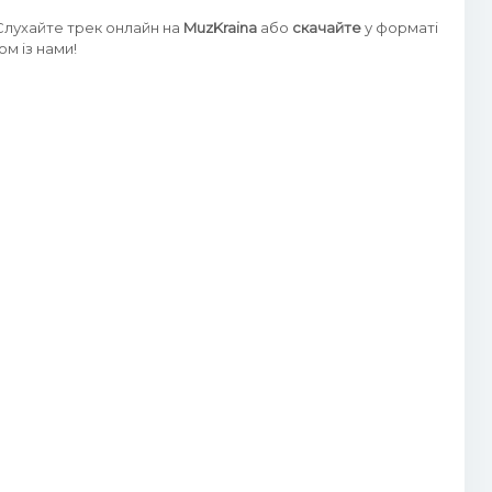
 Слухайте трек онлайн на
MuzKraina
або
скачайте
у форматі
м із нами!