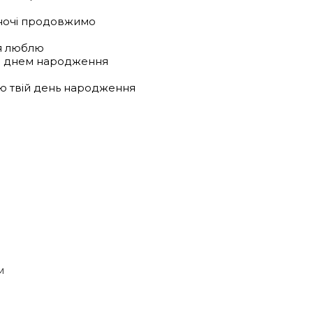
 ночі продовжимо
 я люблю
з днем народження
ю твій день народження
м