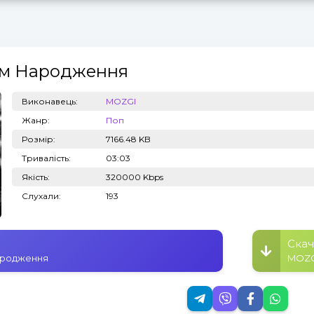
ем Народження
Топ 100
Тренди
Виконавець:
MOZGI
Жанр:
Поп
Розмір:
7166.48 KB
Тривалість:
03:03
Якість:
320000 Kbps
Слухали:
193
Скач
ародження
MOZG