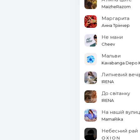
MaizheRazom
Маргарита
Анна Трінчер
Не мани
Cheev
Мальви
Kavabanga Depo Ko
Липневий вечі
IRENA
До світанку
IRENA
На нашій вулиц
MamaRika
Небесний рай
O X I O N