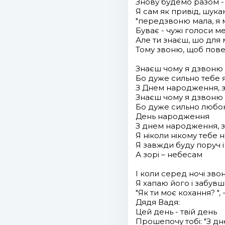
Знову будемо разом -
Я сам як привід, шукаю
"передзвоню мала, я 
Буває - чужі голоси ме
Але ти знаєш, шо для 
Тому звоню, щоб повер
Знаєш чому я дзвоню
Бо дуже сильно тебе
З Днем народження, 
Знаєш чому я дзвоню
Бо дуже сильно любо
День народження
З днем народження, 
Я ніколи нікому тебе 
Я завжди буду поруч і
А зорі – небесам
І коли серед ночі зво
Я хапаю його і забувш
"Як ти моє кохання? ",
Дядя Вадя:
Цей день - твій день
Прошепочу тобі: "З д