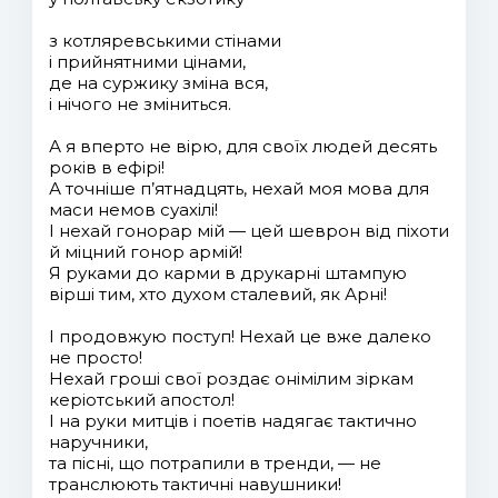
з котляревськими стінами
і прийнятними цінами,
де на суржику зміна вся,
і нічого не зміниться.
А я вперто не вірю, для своїх людей десять
років в ефірі!
А точніше п’ятнадцять, нехай моя мова для
маси немов суахілі!
І нехай гонорар мій — цей шеврон від піхоти
й міцний гонор армій!
Я руками до карми в друкарні штампую
вірші тим, хто духом сталевий, як Арні!
І продовжую поступ! Нехай це вже далеко
не просто!
Нехай гроші свої роздає онімілим зіркам
керіотський апостол!
І на руки митців і поетів надягає тактично
наручники,
та пісні, що потрапили в тренди, — не
транслюють тактичні навушники!