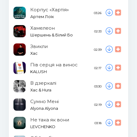
Корпус «Хартія»
03:26
Артем Лоїк
Хамелеон
02:33
Шершень & Білий Бо
Звикли
02:39
Хас
Пів серця на винос
02:17
KALUSH
В дзеркалі
03:30
Хас & Hura
Сумно Мені
02:19
Alyona Alyona
Не така як вони
03:18
LEVCHENKO