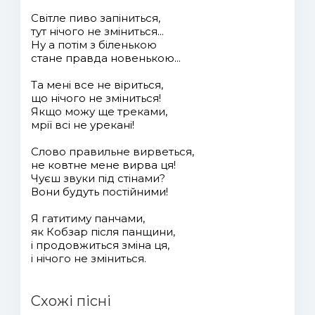
Світле пиво запіниться,
тут нічого не зміниться...
Ну а потім з біленькою
стане правда новенькою...
Та мені все не віриться,
що нічого не зміниться!
Якщо можу ще треками,
мрії всі не урекані!
Слово правильне вирветься,
не ковтне мене вирва ця!
Чуєш звуки під стінами?
Вони будуть постійними!
Я гатитиму панчами,
як Кобзар після панщини,
і продовжиться зміна ця,
і нічого не зміниться.
Схожі пісні