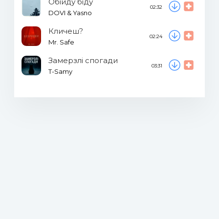
Обійду біду
02:32
DOVI & Yasno
Кличеш?
02:24
Mr. Safe
Замерзлі спогади
03:31
T-Samy