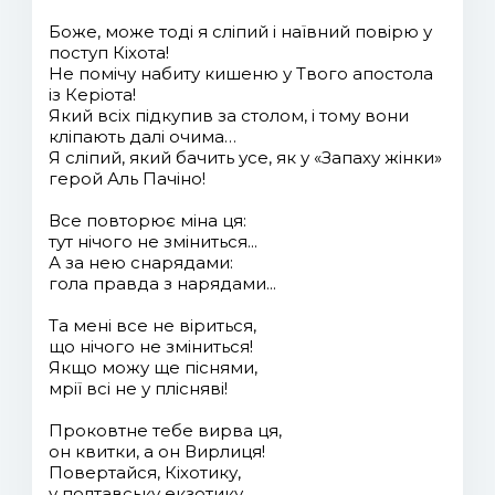
Боже, може тоді я сліпий і наївний повірю у
поступ Кіхота!
Не помічу набиту кишеню у Твого апостола
із Керіота!
Який всіх підкупив за столом, і тому вони
кліпають далі очима…
Я сліпий, який бачить усе, як у «Запаху жінки»
герой Аль Пачіно!
Все повторює міна ця:
тут нічого не зміниться...
А за нею снарядами:
гола правда з нарядами...
Та мені все не віриться,
що нічого не зміниться!
Якщо можу ще піснями,
мрії всі не у плісняві!
Проковтне тебе вирва ця,
он квитки, а он Вирлиця!
Повертайся, Кіхотику,
у полтавську екзотику