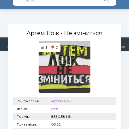
Артем Лоік
- Не зміниться
1
0
Жанри
Виконавці
Топ 100
Тренди
Радіо
Плейлист (0)
Виконавець:
Артем Лоік
Жанр:
Реп
Розмір:
8330.58 KB
Тривалість:
03:32