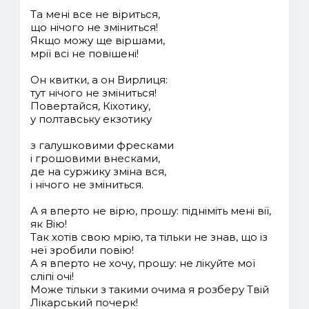
Та мені все не віриться,
що нічого не зміниться!
Якщо можу ще віршами,
мрії всі не повішені!
Он квитки, а он Вирлиця:
тут нічого не зміниться!
Повертайся, Кіхотику,
у полтавську екзотику
з галушковими фресками
і грошовими внесками,
де на суржику зміна вся,
і нічого не зміниться.
А я вперто не вірю, прошу: підніміть мені вії,
як Вію!
Так хотів свою мрію, та тільки не знав, що із
неї зробили повію!
А я вперто не хочу, прошу: не лікуйте мої
сліпі очі!
Може тільки з такими очима я розберу Твій
Лікарський почерк!