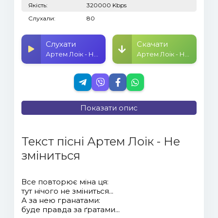
Якість:
320000 Kbps
Слухали:
80
Слухати
Скачати
Артем Лоік - Не зміниться
Артем Лоік - Не зміниться
Показати опис
Текст пісні Артем Лоік - Не
зміниться
Все повторює міна ця:
тут нічого не зміниться...
А за нею гранатами:
буде правда за ґратами...