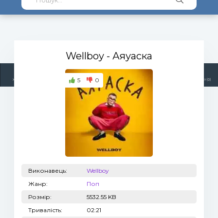
Wellboy
- Аяуаска
5
0
Жанри
Виконавці
Топ 100
Тренди
Радіо
Плейлист (0)
Виконавець:
Wellboy
Жанр:
Поп
Розмір:
5532.55 KB
Тривалість:
02:21