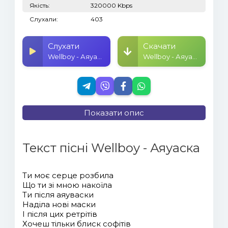
Якість:
320000 Kbps
Слухали:
403
Слухати
Скачати
Wellboy - Аяуаска
Wellboy - Аяуаска
Показати опис
Текст пісні Wellboy - Аяуаска
Ти моє серце розбила
Що ти зі мною накоїла
Ти після аяуваски
Наділа нові маски
І після цих ретрітів
Хочеш тільки блиск софітів