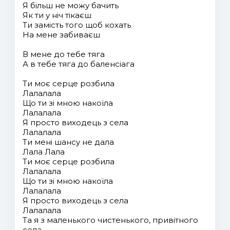
Я більш не можу бачить
Як ти у ніч тікаєш
Ти замість того щоб кохать
На мене забиваєш
В мене до тебе тяга
А в тебе тяга до баленсіага
Ти моє серце розбила
Лалалала
Що ти зі мною накоїла
Лалалала
Я просто виходець з села
Лалалала
Ти мені шансу не дала
Лала Лала
Ти моє серце розбила
Лалалала
Що ти зі мною накоїла
Лалалала
Я просто виходець з села
Лалалала
Та я з маленького чистенького, привітного
села