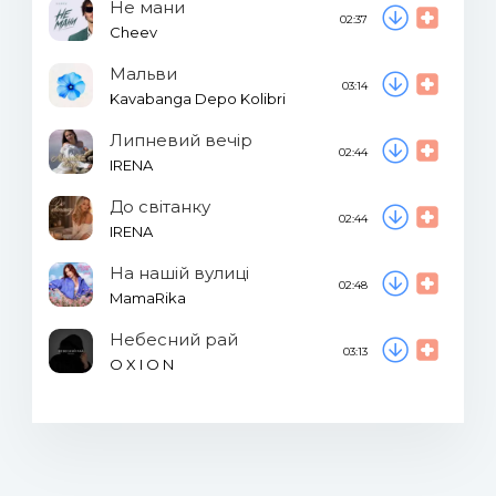
Не мани
02:37
Cheev
Мальви
03:14
Kavabanga Depo Kolibri
Липневий вечір
02:44
IRENA
До світанку
02:44
IRENA
На нашій вулиці
02:48
MamaRika
Небесний рай
03:13
O X I O N