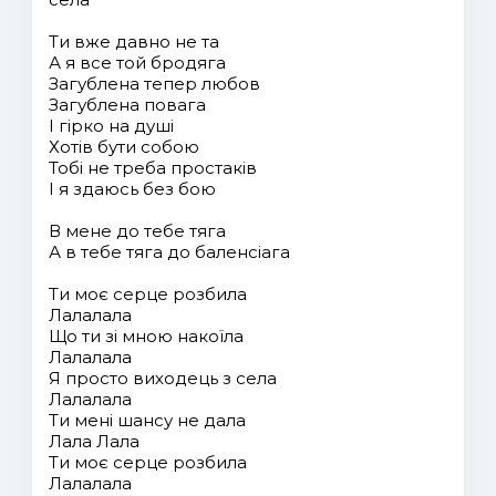
Ти вже давно не та
А я все той бродяга
Загублена тепер любов
Загублена повага
І гірко на душі
Хотів бути собою
Тобі не треба простаків
І я здаюсь без бою
В мене до тебе тяга
А в тебе тяга до баленсіага
Ти моє серце розбила
Лалалала
Що ти зі мною накоїла
Лалалала
Я просто виходець з села
Лалалала
Ти мені шансу не дала
Лала Лала
Ти моє серце розбила
Лалалала