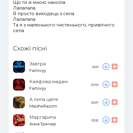
Що ти зі мною накоїла
Лалалала
Я просто виходець з села
Лалалала
Та я з маленького чистенького, привітного
села
Схожі пісні
Завтра
03:31
Fartovyy
Кайфова мадам
02:54
Fartovyy
А липа цвіте
03:07
MaizheRazom
Маргарита
03:32
Анна Трінчер