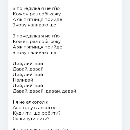
З понеділка я не пʼю
Кожен раз собі кажу
А як пʼятниця прийде
Знову наливаю ще
З понеділка я не пʼю
Кожен раз собі кажу
А як пʼятниця прийде
Знову наливаю ще
Лий, лий, лий
Давай, давай
Лий, лий, лий
Наливай
Лий, лий, лий
Давай, давай, давай, давай
І я не алкоголік
Але тону в алкоголі
Куди іти, що робити?
Як кинути пити?
З понеділка знов не пʼю