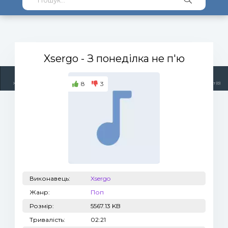
Xsergo
- З понеділка не п'ю
8
3
Жанри
Виконавці
Топ 100
Тренди
Радіо
Плейлист (0)
Виконавець:
Xsergo
Жанр:
Поп
Розмір:
5567.13 KB
Тривалість:
02:21