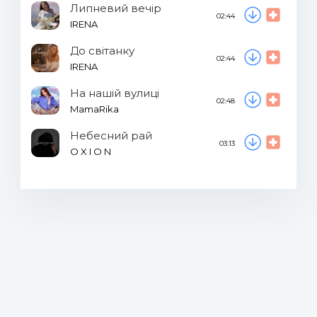
Липневий вечір
02:44
IRENA
До світанку
02:44
IRENA
На нашій вулиці
02:48
MamaRika
Небесний рай
03:13
O X I O N