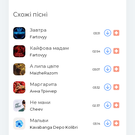
Схожі пісні
Завтра
03:31
Fartovyy
Кайфова мадам
02:54
Fartovyy
А липа цвіте
03:07
MaizheRazom
Маргарита
03:32
Анна Трінчер
Не мани
02:37
Cheev
Мальви
03:14
Kavabanga Depo Kolibri