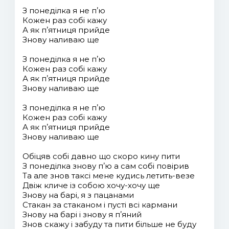
З понеділка я не пʼю
Кожен раз собі кажу
А як пʼятниця прийде
Знову наливаю ще
З понеділка я не пʼю
Кожен раз собі кажу
А як пʼятниця прийде
Знову наливаю ще
З понеділка я не пʼю
Кожен раз собі кажу
А як пʼятниця прийде
Знову наливаю ще
Обіцяв собі давно що скоро кину пити
З понеділка знову пʼю а сам собі повірив
Та але знов таксі мене кудись летить-везе
Двіж кличе із собою хочу-хочу ще
Знову на барі, я з пацанами
Стакан за стаканом і пусті всі кармани
Знову на барі і знову я пʼяний
Знов скажу і забуду та пити більше не буду