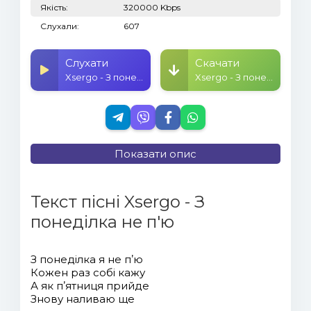
Якість:
320000 Kbps
Слухали:
607
Слухати
Скачати
Xsergo - З понеділка не п'ю
Xsergo - З понеділка не п'ю
Показати опис
Текст пісні Xsergo - З
понеділка не п'ю
З понеділка я не пʼю
Кожен раз собі кажу
А як пʼятниця прийде
Знову наливаю ще