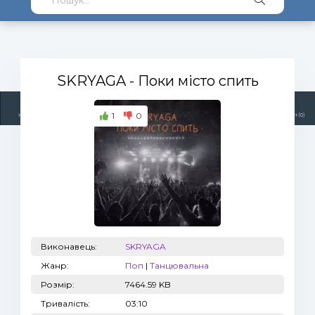
SKRYAGA
- Поки місто спить
1
0
Жанри
Виконавці
Топ 100
Тренди
Радіо
Плейлист (0)
Виконавець:
SKRYAGA
Жанр:
Поп
|
Танцювальна
Розмір:
7464.59 KB
Тривалість:
03:10