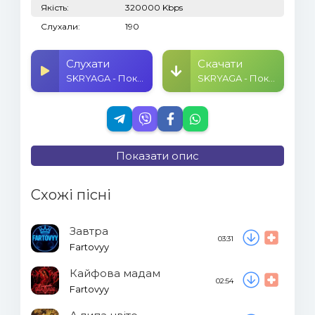
Якість:
320000 Kbps
Слухали:
190
Слухати
Скачати
SKRYAGA - Поки місто спить
SKRYAGA - Поки місто спить
Показати опис
Схожі пісні
Завтра
03:31
Fartovyy
Кайфова мадам
02:54
Fartovyy