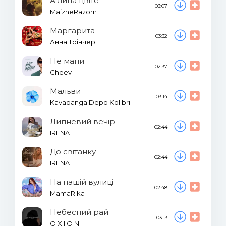
А липа цвіте
03:07
MaizheRazom
Маргарита
03:32
Анна Трінчер
Не мани
02:37
Cheev
Мальви
03:14
Kavabanga Depo Kolibri
Липневий вечір
02:44
IRENA
До світанку
02:44
IRENA
На нашій вулиці
02:48
MamaRika
Небесний рай
03:13
O X I O N