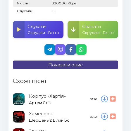
Якість:
320000 Kbps
Слухали:
111
Слухати
Скачати
Скруджи - Гетто
Скруджи - Гетто
Показати опис
Схожі пісні
Корпус «Хартія»
03:26
Артем Лоїк
Хамелеон
02:33
Шершень & Білий Бо