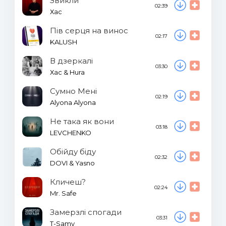
Звикли
02:39
Хас
Пів серця на винос
02:17
KALUSH
В дзеркалі
03:30
Хас & Hura
Сумно Мені
02:19
Alyona Alyona
Не така як вони
03:18
LEVCHENKO
Обійду біду
02:32
DOVI & Yasno
Кличеш?
02:24
Mr. Safe
Замерзлі спогади
03:31
T-Samy