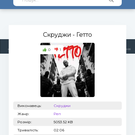
Скруджи
- Гетто
0
1
Жанри
Виконавці
Топ 100
Тренди
Радіо
Плейлист (0)
Виконавець:
Скруджи
Жанр:
Реп
Розмір:
5053.52 KB
Тривалість:
02:06