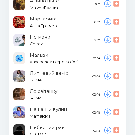
А липа цвіте
03:07
MaizheRazom
Маргарита
03:32
Анна Трінчер
Не мани
02:37
Cheev
Мальви
03:14
Kavabanga Depo Kolibri
Липневий вечір
02:44
IRENA
До світанку
02:44
IRENA
На нашій вулиці
02:48
MamaRika
Небесний рай
03:13
O X I O N