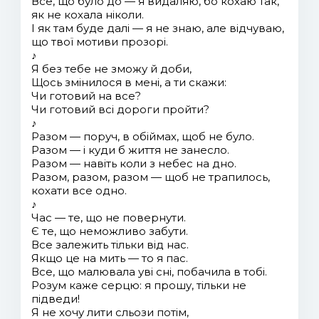
Все, що було до — я видаляю, бо кохаю так,
як не кохала ніколи.
І як там буде далі — я не знаю, але відчуваю,
що твої мотиви прозорі.
♪
Я без тебе не зможу й доби,
Щось змінилося в мені, а ти скажи:
Чи готовий на все?
Чи готовий всі дороги пройти?
♪
Разом — поруч, в обіймах, щоб не було.
Разом — і куди б життя не занесло.
Разом — навіть коли з небес на дно.
Разом, разом, разом — щоб не трапилось,
кохати все одно.
♪
Час — те, що не повернути.
Є те, що неможливо забути.
Все залежить тільки від нас.
Якщо це на мить — то я пас.
Все, що малювала уві сні, побачила в тобі.
Розум каже серцю: я прошу, тільки не
підведи!
Я не хочу лити сльози потім,