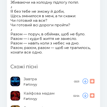
Збиваючи на холодну підлогу попіл.
♪
Я без тебе не зможу й доби,
Щось змінилося в мені, а ти скажи:
Чи готовий на все?
Чи готовий всі дороги пройти?
♪
Разом — поруч, в обіймах, щоб не було.
Разом — і куди б життя не занесло.
Разом — навіть коли з небес на дно.
Разом, разом, разом — щоб не трапилось,
кохати все одно.
Схожі пісні
Завтра
03:31
Fartovyy
Кайфова мадам
02:54
Fartovyy