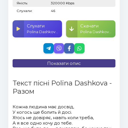
Якість:
320000 Kbps
Слухали:
46
Слухати
Скачати
Polina Dashkova - Разом
Polina Dashkova - Разом
Показати опис
Текст пісні Polina Dashkova -
Разом
Кожна людина має досвід,
У когось ще болить й досі.
Хтось не довіряє, навіть коли треба,
А я все одно хочу до тебе.