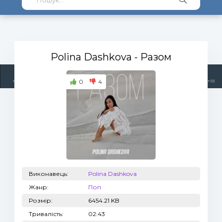
Polina Dashkova
- Разом
0
4
Жанри
Виконавці
Топ 100
Тренди
Радіо
Плейлист (0)
Виконавець:
Polina Dashkova
Жанр:
Поп
Розмір:
6454.21 KB
Тривалість:
02:43