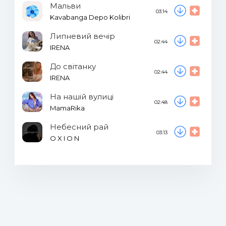
Мальви
03:14
Kavabanga Depo Kolibri
Липневий вечір
02:44
IRENA
До світанку
02:44
IRENA
На нашій вулиці
02:48
MamaRika
Небесний рай
03:13
O X I O N