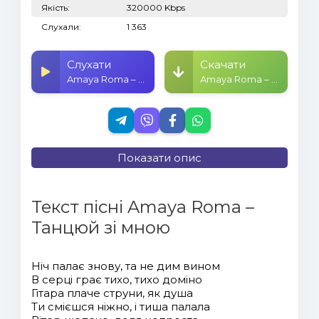
Якість:
320000 Kbps
Слухали:
1 363
Слухати
Скачати
Amaya Roma – Танцюй зі мною
Amaya Roma – Танцюй зі мною
Показати опис
Текст пісні Amaya Roma –
Танцюй зі мною
Ніч палає знову, та не дим вином
В серці грає тихо, тихо доміно
Гітара плаче струни, як душа
Ти смієшся ніжно, і тиша палала