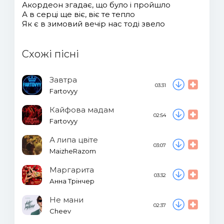
Акордеон згадає, що було і пройшло
А в серці ще віє, віє те тепло
Як є в зимовий вечір нас тоді звело
Схожі пісні
Завтра
03:31
Fartovyy
Кайфова мадам
02:54
Fartovyy
А липа цвіте
03:07
MaizheRazom
Маргарита
03:32
Анна Трінчер
Не мани
02:37
Cheev