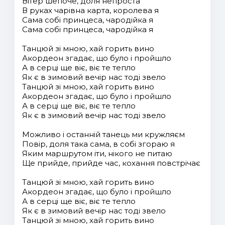
Вітер шепоче, доля непроста
В руках чарівна карта, королева я
Сама собі принцеса, чародійка я
Сама собі принцеса, чародійка я
Танцюй зі мною, хай горить вино
Акордеон згадає, що було і пройшло
А в серці ще віє, віє те тепло
Як є в зимовий вечір нас тоді звело
Танцюй зі мною, хай горить вино
Акордеон згадає, що було і пройшло
А в серці ще віє, віє те тепло
Як є в зимовий вечір нас тоді звело
Можливо і останній танець ми кружляєм
Повір, доля така сама, в собі згораю я
Яким маршрутом іти, нікого не питаю
Ще прийде, прийде час, кохання повстрічає
Танцюй зі мною, хай горить вино
Акордеон згадає, що було і пройшло
А в серці ще віє, віє те тепло
Як є в зимовий вечір нас тоді звело
Танцюй зі мною, хай горить вино