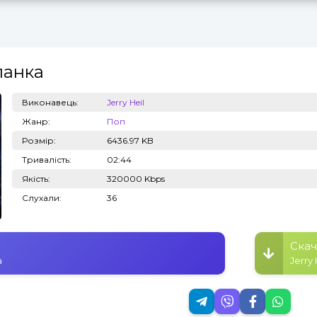
ланка
Топ 100
Тренди
Виконавець:
Jerry Heil
Жанр:
Поп
Розмір:
6436.97 KB
Тривалість:
02:44
Якість:
320000 Kbps
Слухали:
36
Скач
а
Jerry