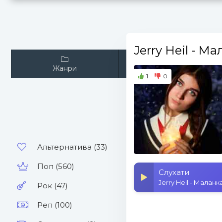
Jerry Heil
- Ма
Жанри
Виконавці
1
0
Альтернатива (33)
Поп (560)
Слухати
Jerry Heil - Маланк
Рок (47)
Реп (100)