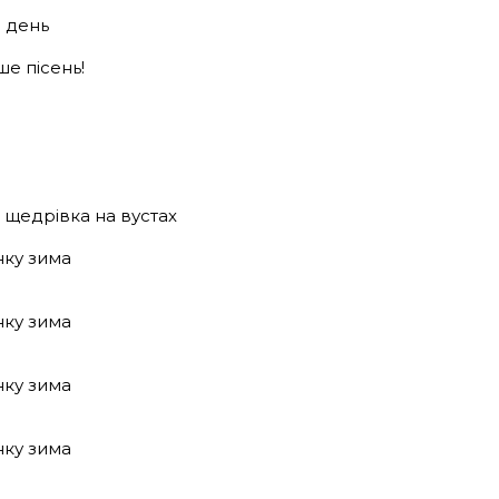
й день
е пісень!
є щедрівка на вустах
нку зима
нку зима
нку зима
нку зима