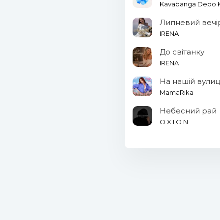
Kavabanga Depo Ko
Липневий вечі
IRENA
До світанку
IRENA
На нашій вулиц
MamaRika
Небесний рай
O X I O N