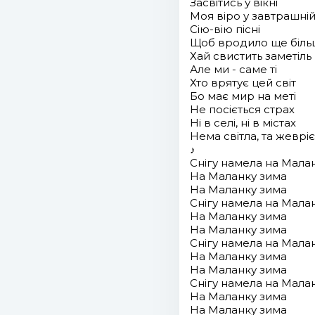
Засвітись у вікні
Моя віро у завтрашні
Сію-вію пісні
Щоб вродило ще більш
Хай свистить заметіль
Але ми - саме ті
Хто врятує цей світ
Бо має мир на меті
Не посіється страх
Ні в селі, ні в містах
Нема світла, та жеврі
♪
Снігу намела на Мала
На Маланку зима
На Маланку зима
Снігу намела на Мала
На Маланку зима
На Маланку зима
Снігу намела на Мала
На Маланку зима
На Маланку зима
Снігу намела на Мала
На Маланку зима
На Маланку зима