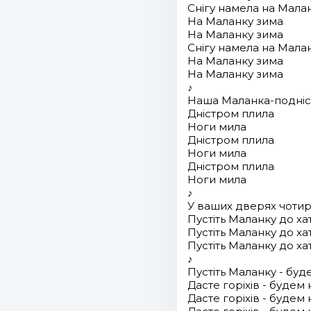
Снігу намела на Мала
На Маланку зима
На Маланку зима
Снігу намела на Мала
На Маланку зима
На Маланку зима
♪
Наша Маланка-подніс
Дністром плила
Ноги мила
Дністром плила
Ноги мила
Дністром плила
Ноги мила
♪
У ваших дверях чоти
Пустіть Маланку до х
Пустіть Маланку до х
Пустіть Маланку до х
♪
Пустіть Маланку - буд
Дасте горіхів - будем 
Дасте горіхів - будем 