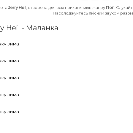
бота
Jerry Heil
, створена для всіх прихильників жанру
Поп
. Слухай
Насолоджуйтесь якісним звуком разом 
ry Heil - Маланка
нку зима
нку зима
нку зима
нку зима
нку зима