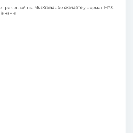
те трек онлайн на
MuzKraina
або
скачайте
у форматі MP3.
із нами!