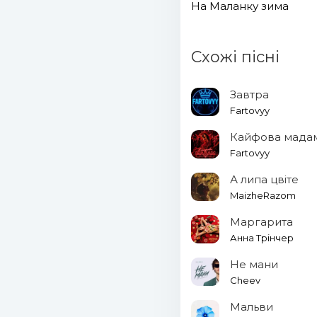
На Маланку зима
Схожі пісні
Завтра
Fartovyy
Кайфова мада
Fartovyy
А липа цвіте
MaizheRazom
Маргарита
Анна Трінчер
Не мани
Cheev
Мальви