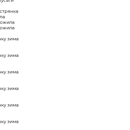
кусати
істрянка
ла
рожила
рожила
нку зима
нку зима
нку зима
нку зима
нку зима
нку зима