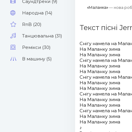
Саундтреки (9)
«Маланка»
— нова ро
Народна (14)
RnB (20)
Текст пісні Jer
Танцювальна (31)
Снігу намела на Мала
Ремікси (30)
На Маланку зима
На Маланку зима
В машину (5)
Снігу намела на Мала
На Маланку зима
На Маланку зима
Снігу намела на Мала
На Маланку зима
На Маланку зима
Снігу намела на Мала
На Маланку зима
На Маланку зима
Снігу намела на Мала
На Маланку зима
На Маланку зима
♪