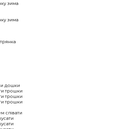
нку зима
нку зима
трянка
ри дошки
ати трошки
ати трошки
ати трошки
ем співати
кусати
кусати