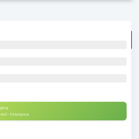
Радіо
Плейлист (0)
ати
 Heil - Маланка