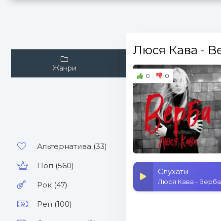
Люся Кава
- В
Жанри
Виконавці
0
0
Альтернатива (33)
Поп (560)
Слухати
Люся Кава - Верба
Рок (47)
Реп (100)