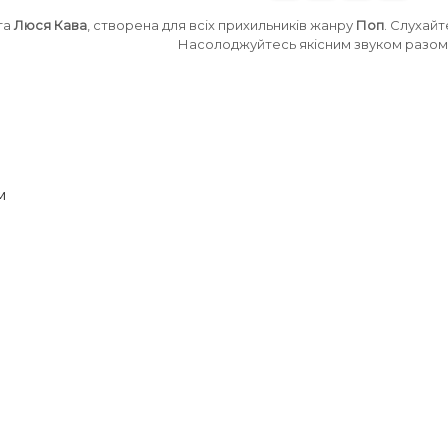
та
Люся Кава
, створена для всіх прихильників жанру
Поп
. Слухайт
Насолоджуйтесь якісним звуком разом 
м