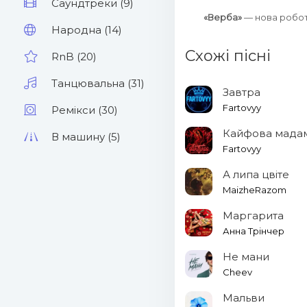
Саундтреки (9)
«Верба»
— нова робо
Народна (14)
Схожі пісні
RnB (20)
Танцювальна (31)
Завтра
Fartovyy
Ремікси (30)
Кайфова мада
В машину (5)
Fartovyy
А липа цвіте
MaizheRazom
Маргарита
Анна Трінчер
Не мани
Cheev
Мальви