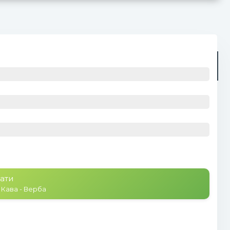
Радіо
Плейлист (0)
ати
Кава - Верба