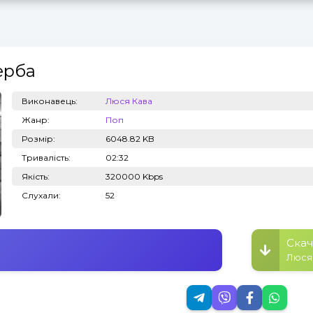
ерба
Топ 100
Тренди
Виконавець:
Люся Кава
Жанр:
Поп
Розмір:
6048.82 KB
Тривалість:
02:32
Якість:
320000 Kbps
Слухали:
52
Скач
Люся 