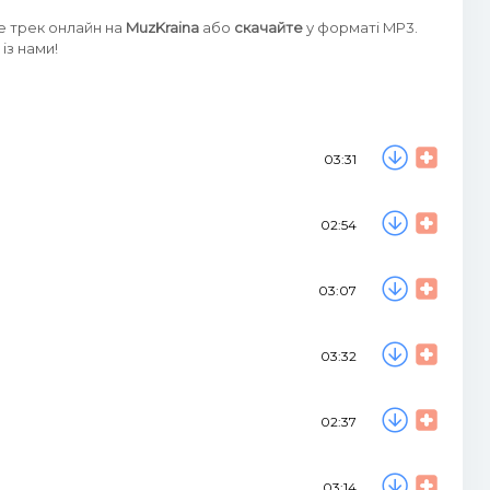
е трек онлайн на
MuzKraina
або
скачайте
у форматі MP3.
із нами!
03:31
02:54
03:07
03:32
02:37
03:14