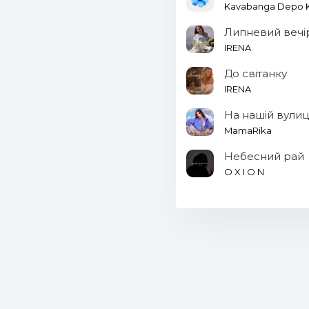
Kavabanga Depo Ko
Липневий вечі
IRENA
До світанку
IRENA
На нашій вулиц
MamaRika
Небесний рай
O X I O N