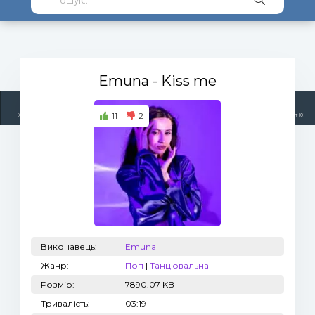
Emuna
- Kiss me
11
2
Жанри
Виконавці
Топ 100
Тренди
Радіо
Плейлист (0)
Виконавець:
Emuna
Жанр:
Поп
|
Танцювальна
Розмір:
7890.07 KB
Тривалість:
03:19