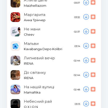
А липа цвіте
03:07
MaizheRazom
Маргарита
03:32
Анна Трінчер
Не мани
02:37
Cheev
Мальви
03:14
Kavabanga Depo Kolibri
Липневий вечір
02:44
IRENA
До світанку
02:44
IRENA
На нашій вулиці
02:48
MamaRika
Небесний рай
03:13
O X I O N