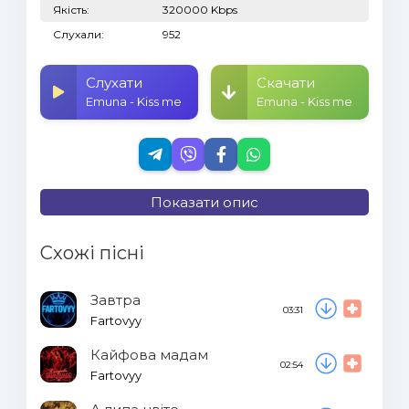
Якість:
320000 Kbps
Слухали:
952
Слухати
Скачати
Emuna - Kiss me
Emuna - Kiss me
Показати опис
Схожі пісні
Завтра
03:31
Fartovyy
Кайфова мадам
02:54
Fartovyy