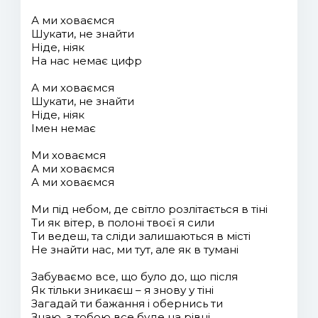
А ми ховаємся
Шукати, не знайти
Ніде, ніяк
На нас немає цифр
А ми ховаємся
Шукати, не знайти
Ніде, ніяк
Імен немає
Ми ховаємся
А ми ховаємся
А ми ховаємся
Ми під небом, де світло розлітається в тіні
Ти як вітер, в полоні твоєї я сили
Ти ведеш, та сліди залишаються в місті
Не знайти нас, ми тут, але як в тумані
Забуваємо все, що було до, що після
Як тільки зникаєш – я знову у тіні
Загадай ти бажання і обернись ти
Знаю, з тобою все буде на рівні