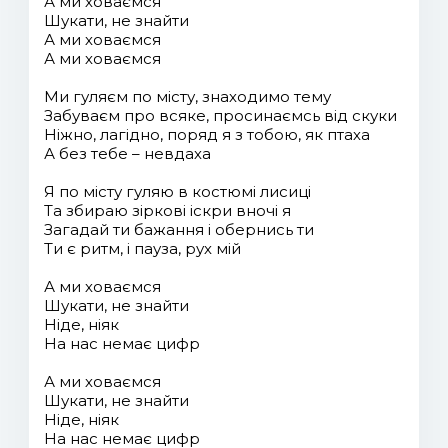
А ми ховаємся
Шукати, не знайти
А ми ховаємся
А ми ховаємся
Ми гуляєм по місту, знаходимо тему
Забуваєм про всяке, просинаємсь від скуки
Ніжно, лагідно, поряд я з тобою, як птаха
А без тебе – невдаха
Я по місту гуляю в костюмі лисиці
Та збираю зіркові іскри вночі я
Загадай ти бажання і обернись ти
Ти є ритм, і пауза, рух мій
А ми ховаємся
Шукати, не знайти
Ніде, ніяк
На нас немає цифр
А ми ховаємся
Шукати, не знайти
Ніде, ніяк
На нас немає цифр