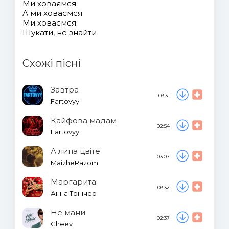
Ми ховаємся
А ми ховаємся
Ми ховаємся
Шукати, не знайти
Схожі пісні
Завтра
03:31
Fartovyy
Кайфова мадам
02:54
Fartovyy
А липа цвіте
03:07
MaizheRazom
Маргарита
03:32
Анна Трінчер
Не мани
02:37
Cheev