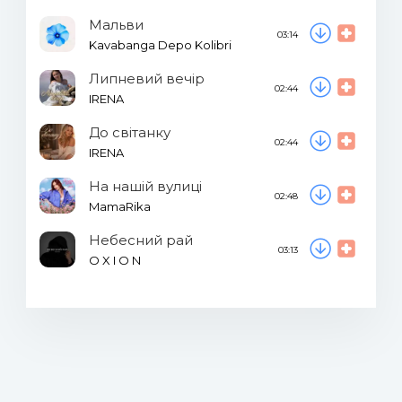
Мальви
03:14
Kavabanga Depo Kolibri
Липневий вечір
02:44
IRENA
До світанку
02:44
IRENA
На нашій вулиці
02:48
MamaRika
Небесний рай
03:13
O X I O N