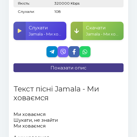
Якість:
320000 Kbps
Слухали:
108
Слухати
Скачати
Jamala - Ми ховаємся
Jamala - Ми ховаємся
Показати опис
Текст пісні Jamala - Ми
ховаємся
Ми ховаємся
Шукати, не знайти
Ми ховаємся