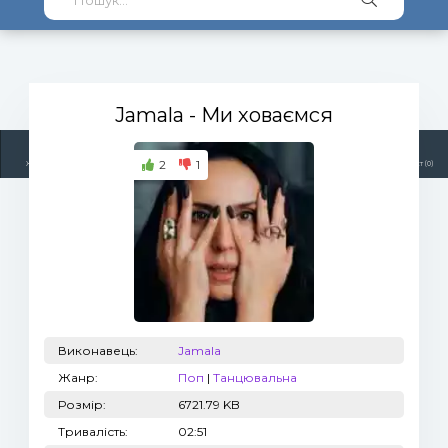
Jamala
- Ми ховаємся
2
1
Жанри
Виконавці
Топ 100
Тренди
Радіо
Плейлист (0)
Виконавець:
Jamala
Жанр:
Поп
|
Танцювальна
Розмір:
6721.79 KB
Тривалість:
02:51