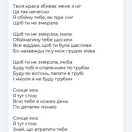
Твоя краса збиває мене з ніг
Це так нечесно
Я обійму тебе, як піде сніг
Щоб ти не змерзла
Щоб ти не змерзла, мила
Обійматиму тебе щосили
Все віддам, щоб ти була щаслива
Бо назавжди ти у моїх грудях зліва
Щоб ти не змерзла, люба
Буду тобі я опаленням по трубах
Буду як вогонь, палати в грубі
І ніколи я не буду грубим
Сонце моє
Я тут стою
Всю тебе я кожен день
По деталях пізнаю
Сонце моє
Я тут стою
Знай, що втратити тебе