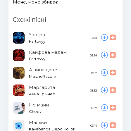
Мене, мене збиває
Схожі пісні
Завтра
03:31
Fartovyy
Кайфова мадам
02:54
Fartovyy
А липа цвіте
03:07
MaizheRazom
Маргарита
03:32
Анна Трінчер
Не мани
02:37
Cheev
Мальви
03:14
Kavabanga Depo Kolibri