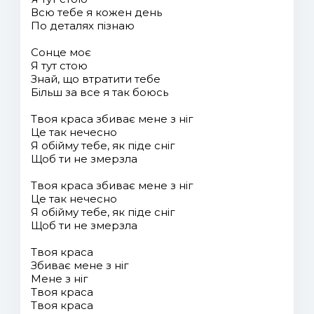
Всю тебе я кожен день
По деталях пізнаю
Сонце моє
Я тут стою
Знай, що втратити тебе
Більш за все я так боюсь
Твоя краса збиває мене з ніг
Це так нечесно
Я обійму тебе, як піде сніг
Щоб ти не змерзла
Твоя краса збиває мене з ніг
Це так нечесно
Я обійму тебе, як піде сніг
Щоб ти не змерзла
Твоя краса
Збиває мене з ніг
Мене з ніг
Твоя краса
Твоя краса