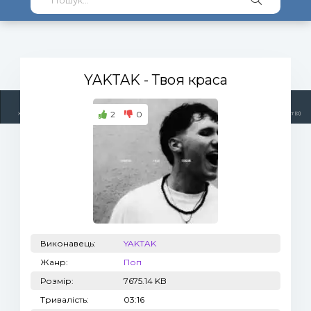
YAKTAK
- Твоя краса
2
0
Жанри
Виконавці
Топ 100
Тренди
Радіо
Плейлист (0)
Виконавець:
YAKTAK
Жанр:
Поп
Розмір:
7675.14 KB
Тривалість:
03:16