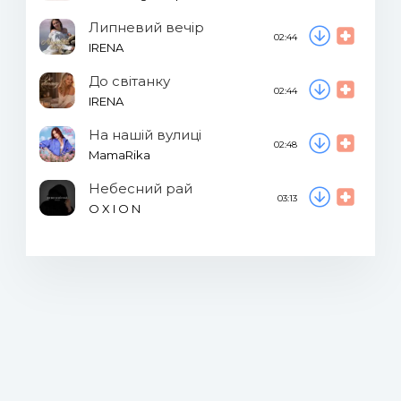
Липневий вечір
02:44
IRENA
До світанку
02:44
IRENA
На нашій вулиці
02:48
MamaRika
Небесний рай
03:13
O X I O N