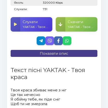
Якість:
320000 Kbps
Слухали:
731
Слухати
Скачати
YAKTAK - Твоя краса
YAKTAK - Твоя краса
Показати опис
Текст пісні YAKTAK - Твоя
краса
Твоя краса збиває мене з ніг
Це так нечесно
Я обійму тебе, як піде сніг
Щоб ти не змерзла