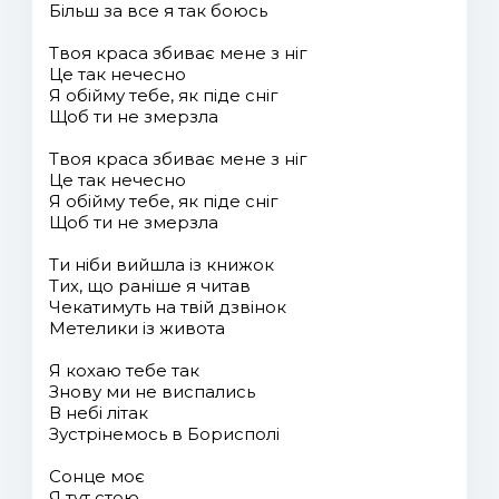
Більш за все я так боюсь
Твоя краса збиває мене з ніг
Це так нечесно
Я обійму тебе, як піде сніг
Щоб ти не змерзла
Твоя краса збиває мене з ніг
Це так нечесно
Я обійму тебе, як піде сніг
Щоб ти не змерзла
Ти ніби вийшла із книжок
Тих, що раніше я читав
Чекатимуть на твій дзвінок
Метелики із живота
Я кохаю тебе так
Знову ми не виспались
В небі літак
Зустрінемось в Борисполі
Сонце моє
Я тут стою