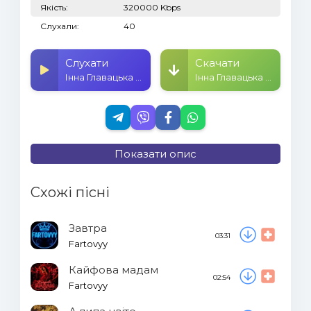
Якість:
320000 Kbps
Слухали:
40
Слухати
Скачати
Інна Главацька - Під мандаринку
Інна Главацька - Під мандаринку
Показати опис
Схожі пісні
Завтра
03:31
Fartovyy
Кайфова мадам
02:54
Fartovyy