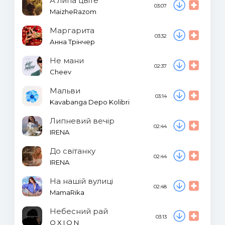
А липа цвіте
03:07
MaizheRazom
Маргарита
03:32
Анна Трінчер
Не мани
02:37
Cheev
Мальви
03:14
Kavabanga Depo Kolibri
Липневий вечір
02:44
IRENA
До світанку
02:44
IRENA
На нашій вулиці
02:48
MamaRika
Небесний рай
03:13
O X I O N