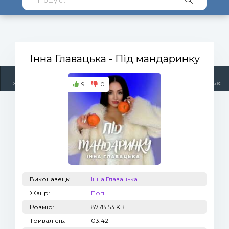
Інна Главацька
- Під мандаринку
9
0
Жанри
Виконавці
Топ 100
Тренди
Радіо
Плейлист (0)
Виконавець:
Інна Главацька
Жанр:
Поп
Розмір:
8778.53 KB
Тривалість:
03:42