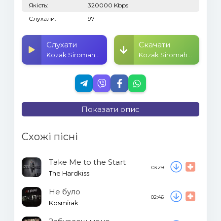
Якість:
320000 Kbps
Слухали:
97
Слухати
Скачати
Kozak Siromaha - Вірний друг
Kozak Siromaha - Вірний друг
Показати опис
Схожі пісні
Take Me to the Start
03:29
The Hardkiss
Не було
02:46
Kosmirak