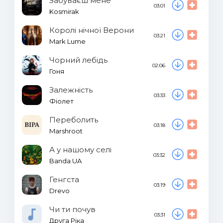
Забуваєш мене
03:01
Kosmirak
Королі нічної Верони
03:21
Mark Lume
Чорний лебідь
02:06
Гоня
Залежність
03:33
Фіолет
Переболить
03:18
Marshroot
А у нашому селі
03:32
Banda UA
Генгста
03:19
Drevo
Чи ти почув
03:31
Друга Ріка