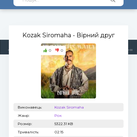
Kozak Siromaha
- Вірний друг
0
0
Жанри
Виконавці
Топ 100
Тренди
Радіо
Плейлист (0)
Виконавець:
Kozak Siromaha
Жанр:
Рок
Розмір:
5322.31 KB
Тривалість:
02:15