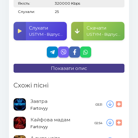
Якість:
320000 Kbps
Слухали:
25
Слухати
Скачати
USTYM - Відпусти
USTYM - Відпусти
Показати опис
Схожі пісні
Завтра
03:31
Fartovyy
Кайфова мадам
02:54
Fartovyy