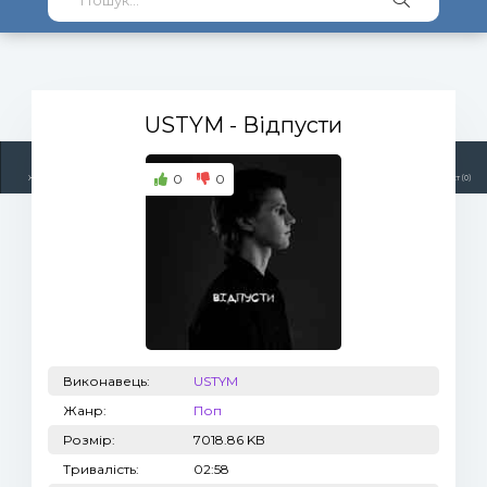
USTYM
- Відпусти
0
0
Жанри
Виконавці
Топ 100
Тренди
Радіо
Плейлист (0)
Виконавець:
USTYM
Жанр:
Поп
Розмір:
7018.86 KB
Тривалість:
02:58