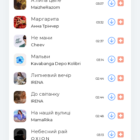
А липа цвіте
03:07
MaizheRazom
Маргарита
03:32
Анна Трінчер
Не мани
02:37
Cheev
Мальви
03:14
Kavabanga Depo Kolibri
Липневий вечір
02:44
IRENA
До світанку
02:44
IRENA
На нашій вулиці
02:48
MamaRika
Небесний рай
03:13
O X I O N