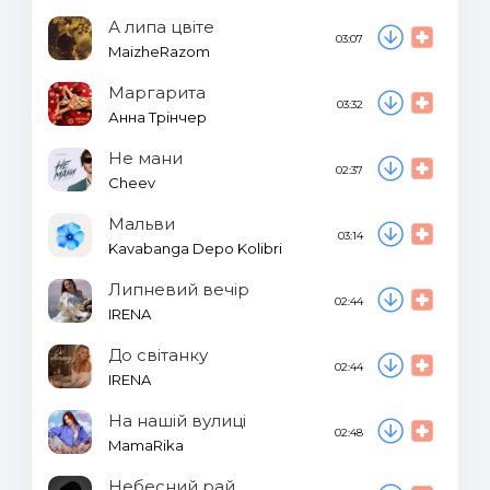
А липа цвіте
03:07
MaizheRazom
Маргарита
03:32
Анна Трінчер
Не мани
02:37
Cheev
Мальви
03:14
Kavabanga Depo Kolibri
Липневий вечір
02:44
IRENA
До світанку
02:44
IRENA
На нашій вулиці
02:48
MamaRika
Небесний рай