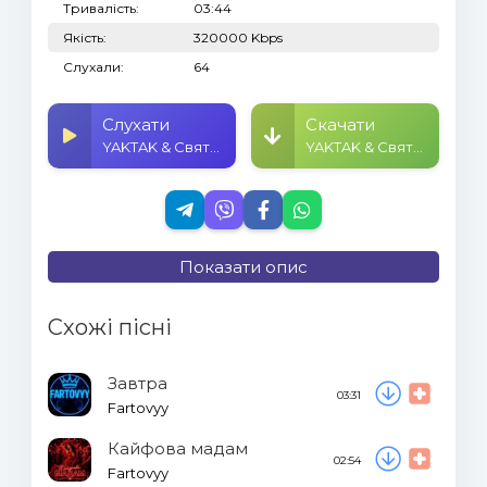
Тривалість:
03:44
Якість:
320000 Kbps
Слухали:
64
Слухати
Скачати
YAKTAK & Святослав Вакарчук - На нічному небі
YAKTAK & Святослав Вакарчук - На нічному небі
Показати опис
Схожі пісні
Завтра
03:31
Fartovyy
Кайфова мадам
02:54
Fartovyy