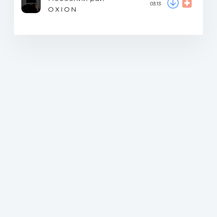
03:13
O X I O N