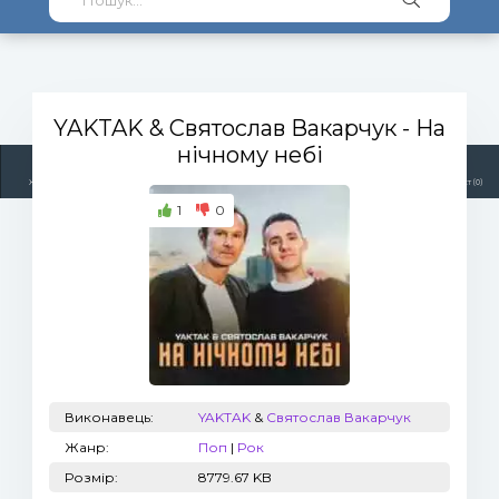
YAKTAK & Святослав Вакарчук
- На
нічному небі
Жанри
Виконавці
Топ 100
Тренди
Радіо
Плейлист (0)
1
0
Виконавець:
YAKTAK
&
Святослав Вакарчук
Жанр:
Поп
|
Рок
Розмір:
8779.67 KB