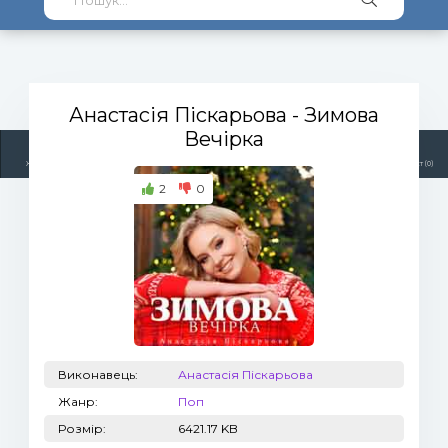
Анастасія Піскарьова
- Зимова
Вечірка
Жанри
Виконавці
Топ 100
Тренди
Радіо
Плейлист (0)
2
0
Виконавець:
Анастасія Піскарьова
Жанр:
Поп
Розмір:
6421.17 KB