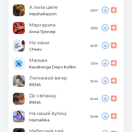
А липа цвіте
03:07
MaizheRazom
Маргарита
03:32
Анна Трінчер
Не мани
02:37
Cheev
Мальви
03:14
Kavabanga Depo Kolibri
Липневий вечір
02:44
IRENA
До світанку
02:44
IRENA
На нашій вулиці
02:48
MamaRika
Небесний рай