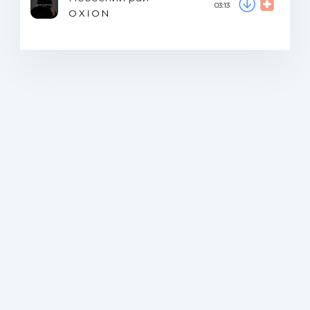
03:13
O X I O N