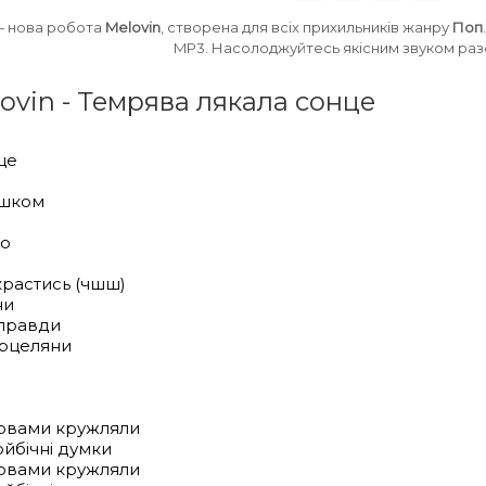
 нова робота
Melovin
, створена для всіх прихильників жанру
Поп
MP3. Насолоджуйтесь якісним звуком разо
lovin - Темрява лякала сонце
це
ишком
ло
крастись (чшш)
ни
 правди
орцеляни
оловами кружляли
ойбічні думки
оловами кружляли