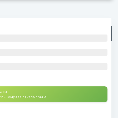
Радіо
Плейлист (0)
ати
in - Темрява лякала сонце