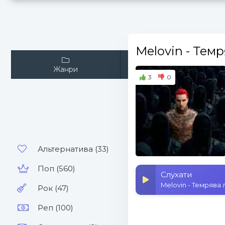
Melovin
- Темр
Жанри
Виконавці
3
0
Альтернатива (33)
Поп (560)
Слухати
Melovin - Темрява
Рок (47)
Реп (100)