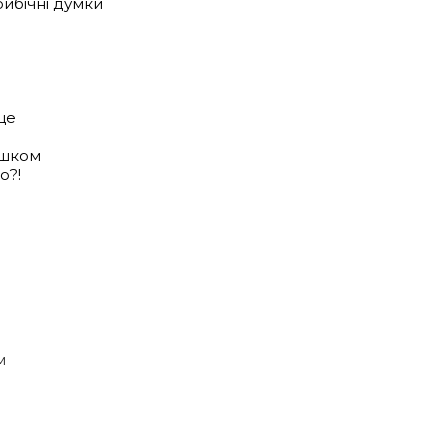
ойбічні думки
це
ишком
о?!
м