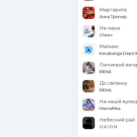
Маргарита
Анна Трінчер
Не мани
Cheev
Мальви
Kavabanga Depo Ko
Липневий вечі
IRENA
До світанку
IRENA
На нашій вулиц
MamaRika
Небесний рай
O X I O N