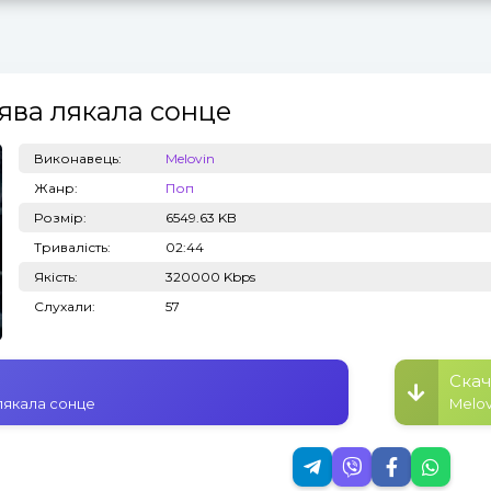
ява лякала сонце
Топ 100
Тренди
Виконавець:
Melovin
Жанр:
Поп
Розмір:
6549.63 KB
Тривалість:
02:44
Якість:
320000 Kbps
Слухали:
57
Скач
 лякала сонце
Melov