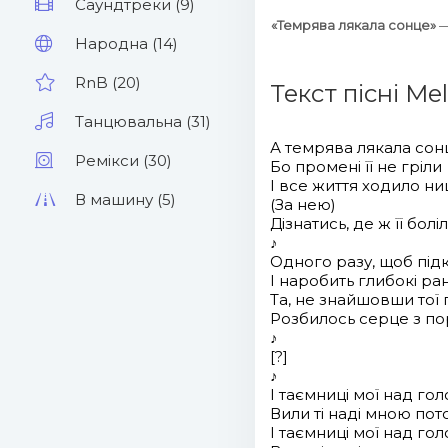
Саундтреки (9)
«Темрява лякала сонце»
—
Народна (14)
RnB (20)
Текст пісні Me
Танцювальна (31)
А темрява лякала сон
Ремікси (30)
Бо промені її не гріли
І все життя ходило н
В машину (5)
(За нею)
Дізнатись, де ж її болі
♪
Одного разу, щоб під
І наробить глибокі ра
Та, не знайшовши тої
Розбилось серце з п
♪
[?]
♪
І таємниці мої над г
Вили ті наді мною пот
І таємниці мої над г