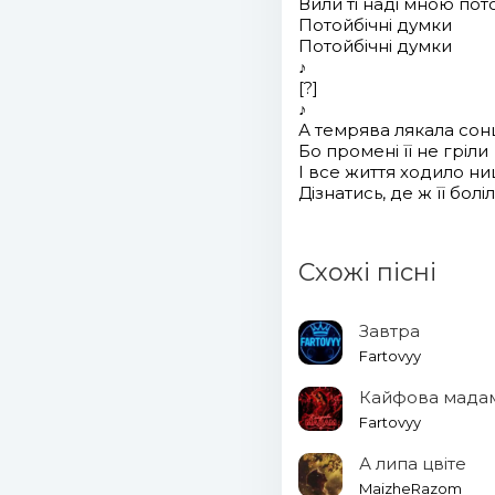
Вили ті наді мною пот
Потойбічні думки
Потойбічні думки
♪
[?]
♪
А темрява лякала сон
Бо промені її не гріли
І все життя ходило н
Дізнатись, де ж її боліл
Схожі пісні
Завтра
Fartovyy
Кайфова мада
Fartovyy
А липа цвіте
MaizheRazom