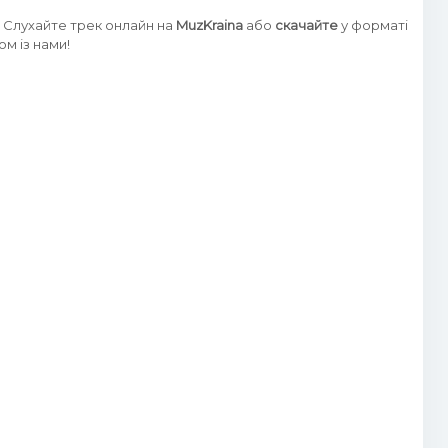
. Слухайте трек онлайн на
MuzKraina
або
скачайте
у форматі
м із нами!