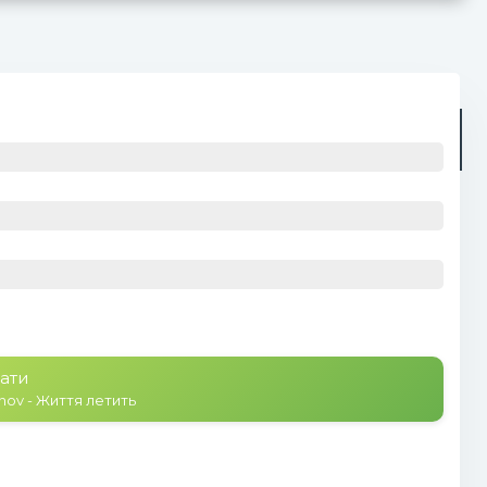
Радіо
Плейлист (0)
ати
nov - Життя летить