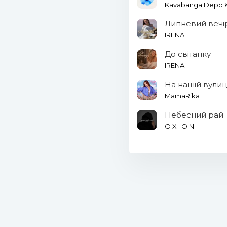
Kavabanga Depo Ko
Липневий вечі
IRENA
До світанку
IRENA
На нашій вулиц
MamaRika
Небесний рай
O X I O N