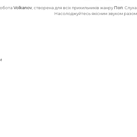
робота
Volkanov
, створена для всіх прихильників жанру
Поп
. Слух
Насолоджуйтесь якісним звуком разом 
м