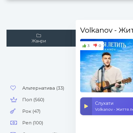
Volkanov
- Жит
Жанри
Виконавці
3
0
Альтернатива (33)
Поп (560)
Слухати
Volkanov - Життя л
Рок (47)
Реп (100)