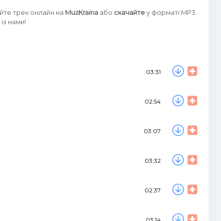
айте трек онлайн на
MuzKraina
або
скачайте
у форматі MP3.
із нами!
03:31
02:54
03:07
03:32
02:37
03:14