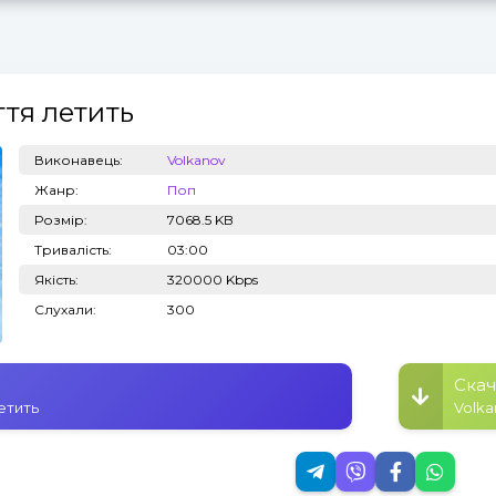
тя летить
Топ 100
Тренди
Виконавець:
Volkanov
Жанр:
Поп
Розмір:
7068.5 KB
Тривалість:
03:00
Якість:
320000 Kbps
Слухали:
300
Скач
етить
Volka