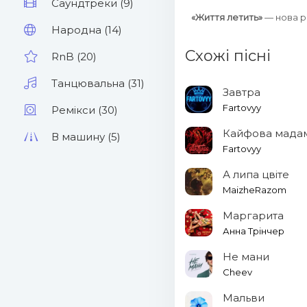
Саундтреки (9)
«Життя летить»
— нова 
Народна (14)
Схожі пісні
RnB (20)
Танцювальна (31)
Завтра
Fartovyy
Ремікси (30)
Кайфова мада
В машину (5)
Fartovyy
А липа цвіте
MaizheRazom
Маргарита
Анна Трінчер
Не мани
Cheev
Мальви