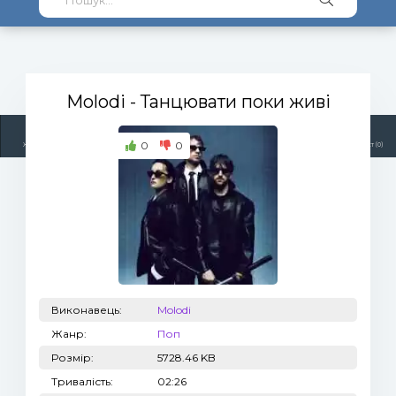
Molodi
- Танцювати поки живі
0
0
Жанри
Виконавці
Топ 100
Тренди
Радіо
Плейлист (0)
Виконавець:
Molodi
Жанр:
Поп
Розмір:
5728.46 KB
Тривалість:
02:26