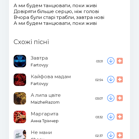
А ми будем танцювати, поки живі
Довіряти більше серцю, ніж голові
Вчора були старі трабли, завтра нові
А ми будем танцювати, поки живі
Схожі пісні
Завтра
03:31
Fartovyy
Кайфова мадам
02:54
Fartovyy
А липа цвіте
03:07
MaizheRazom
Маргарита
03:32
Анна Трінчер
Не мани
02:37