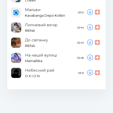
Cheev
Мальви
03:14
Kavabanga Depo Kolibri
Липневий вечір
02:44
IRENA
До світанку
02:44
IRENA
На нашій вулиці
02:48
MamaRika
Небесний рай
03:13
O X I O N