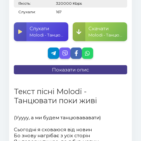
Якість:
320000 Kbps
Слухали:
167
Слухати
Скачати
Molodi - Танцювати поки живі
Molodi - Танцювати поки живі
Показати опис
Текст пісні Molodi -
Танцювати поки живі
(Ууууу, а ми будем танцювававати)
Сьогодні я сховаюся від новин
Бо знову нагрібає з усіх сторін