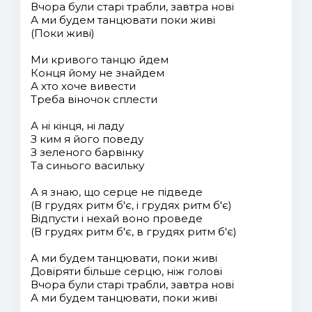
Вчора були старі трабли, завтра нові
А ми будем танцювати поки живі
(Поки живі)
Ми кривого танцю йдем
Конця йому не знайдем
А хто хоче вивести
Треба віночок сплести
А ні кінця, ні ладу
З ким я його поведу
З зеленого барвінку
Та синього васильку
А я знаю, що серце не підведе
(В грудях ритм б'є, і грудях ритм б'є)
Відпусти і нехай воно проведе
(В грудях ритм б'є, в грудях ритм б'є)
А ми будем танцювати, поки живі
Довіряти більше серцю, ніж голові
Вчора були старі трабли, завтра нові
А ми будем танцювати, поки живі