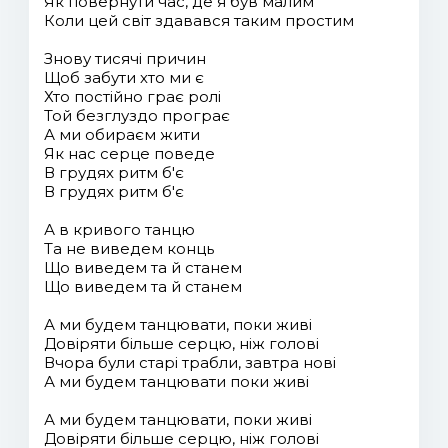
Як повернути час, де я був малим
Коли цей світ здавався таким простим
Знову тисячі причин
Щоб забути хто ми є
Хто постійно грає ролі
Той безглуздо програє
А ми обираєм жити
Як нас серце поведе
В грудях ритм б'є
В грудях ритм б'є
А в кривого танцю
Та не виведем конць
Що виведем та й станем
Що виведем та й станем
А ми будем танцювати, поки живі
Довіряти більше серцю, ніж голові
Вчора були старі трабли, завтра нові
А ми будем танцювати поки живі
А ми будем танцювати, поки живі
Довіряти більше серцю, ніж голові