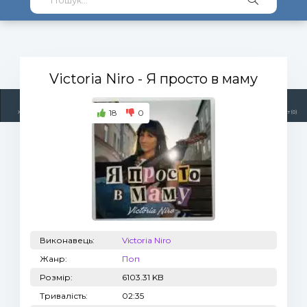
Victoria Niro
- Я просто в маму
18
0
Жанри
Виконавці
Топ 100
Тренди
Радіо
Плейлист (0)
Виконавець:
Victoria Niro
Жанр:
Поп
Розмір:
6103.31 KB
Тривалість:
02:35