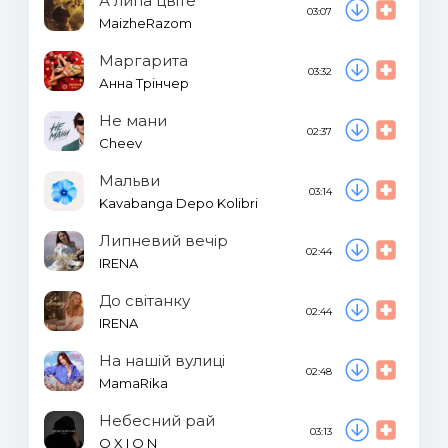
А липа цвіте
03:07
MaizheRazom
Маргарита
03:32
Анна Трінчер
Не мани
02:37
Cheev
Мальви
03:14
Kavabanga Depo Kolibri
Липневий вечір
02:44
IRENA
До світанку
02:44
IRENA
На нашій вулиці
02:48
MamaRika
Небесний рай
03:13
O X I O N