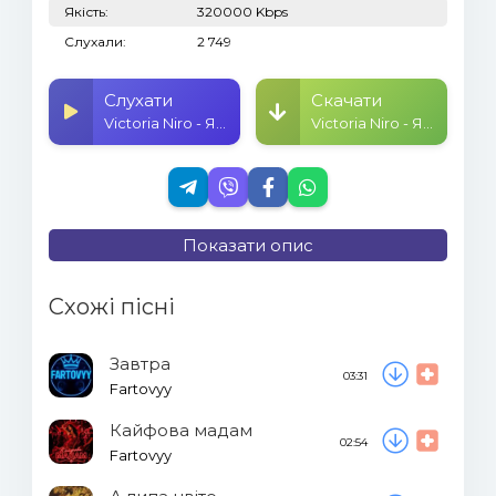
Якість:
320000 Kbps
Слухали:
2 749
Слухати
Скачати
Victoria Niro - Я просто в маму
Victoria Niro - Я просто в маму
Показати опис
Схожі пісні
Завтра
03:31
Fartovyy
Кайфова мадам
02:54
Fartovyy