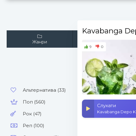
Kavabanga Dep
Жанри
Виконавці
9
0
Альтернатива (33)
Поп (560)
Слухати
Kavabanga Depo Kol
Рок (47)
Реп (100)