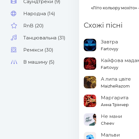
Саундтреки (9)
«Літо кольору мохіто»
Народна (14)
Схожі пісні
RnB (20)
Танцювальна (31)
Завтра
Fartovyy
Ремікси (30)
Кайфова мада
В машину (5)
Fartovyy
А липа цвіте
MaizheRazom
Маргарита
Анна Трінчер
Не мани
Cheev
Мальви