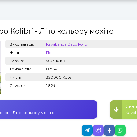
o Kolibri
- Літо кольору мохіто
Топ 100
Тренди
Виконавець:
Kavabanga Depo Kolibri
Жанр:
Поп
Розмір:
5634.16 KB
Тривалість:
02:24
Якість:
320000 Kbps
Слухали:
1 824
Скач
ibri - Літо кольору мохіто
Kavab