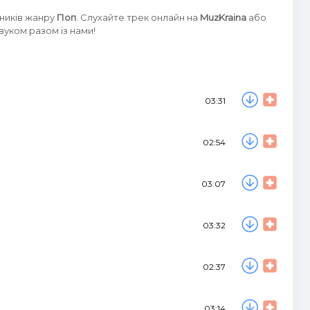
ьників жанру
Поп
. Слухайте трек онлайн на
MuzKraina
або
уком разом із нами!
03:31
02:54
03:07
03:32
02:37
03:14