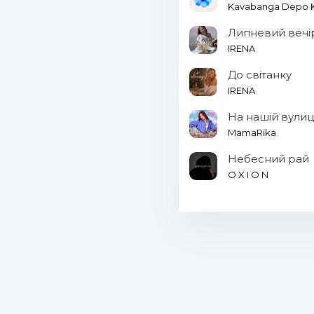
Kavabanga Depo Ko
Липневий вечі
IRENA
До світанку
IRENA
На нашій вулиц
MamaRika
Небесний рай
O X I O N