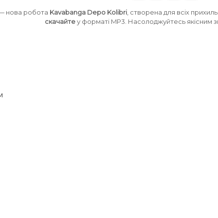
— нова робота
Kavabanga Depo Kolibri
, створена для всіх прихил
скачайте
у форматі MP3. Насолоджуйтесь якісним зв
м