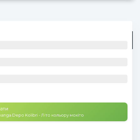
Радіо
Плейлист (0)
ати
anga Depo Kolibri - Літо кольору мохіто