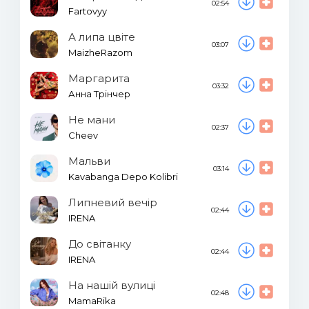
02:54
Fartovyy
А липа цвіте
03:07
MaizheRazom
Маргарита
03:32
Анна Трінчер
Не мани
02:37
Cheev
Мальви
03:14
Kavabanga Depo Kolibri
Липневий вечір
02:44
IRENA
До світанку
02:44
IRENA
На нашій вулиці
02:48
MamaRika