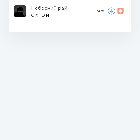
Небесний рай
03:13
O X I O N