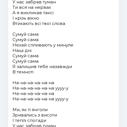
У нас забрав туман
Ти вся на нервах
А я викликав таксі
І крізь вікно
Втихають всі твої слова
Сумуй сама
Сумуй сама
Нехай спливають у минуле
Наші дні
Сумуй сама
Сумуй сама
Я залишив тебе назавжди
В темноті
На-на-на-на-на-на
На-на-на-на-на-на уууу-у
На-на-на-на-на-на
На-на-на-на-на-на уууу-у
Ми, як ті янголи
Зривались з висоти
І теплі спогади
У нас забрав туман