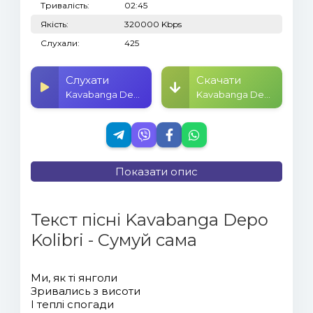
Тривалість:
02:45
Якість:
320000 Kbps
Слухали:
425
Слухати
Скачати
Kavabanga Depo Kolibri - Сумуй сама
Kavabanga Depo Kolibri - Сумуй сама
Показати опис
Текст пісні Kavabanga Depo
Kolibri - Сумуй сама
Ми, як ті янголи
Зривались з висоти
І теплі спогади