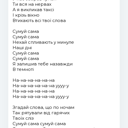
Ти вся на нервах
А я викликав таксі
І крізь вікно
Втихають всі твої слова
Сумуй сама
Сумуй сама
Нехай спливають у минуле
Наші дні
Сумуй сама
Сумуй сама
Я залишив тебе назавжди
В темноті
На-на-на-на-на-на
На-на-на-на-на-на уууу-у
На-на-на-на-на-на
На-на-на-на-на-на уууу-у
Згадай слова, що по ночам
Так рятували від гарячих
Твоїх сліз
Сумуй сама сумуй сама