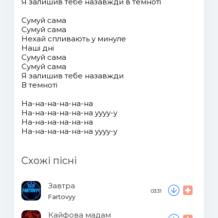
Я залишив тебе назавжди в темноті
Сумуй сама
Сумуй сама
Нехай спливають у минуле
Наші дні
Сумуй сама
Сумуй сама
Я залишив тебе назавжди
В темноті
На-на-на-на-на-на
На-на-на-на-на-на уууу-у
На-на-на-на-на-на
На-на-на-на-на-на уууу-у
Схожі пісні
Завтра
03:31
Fartovyy
Кайфова мадам