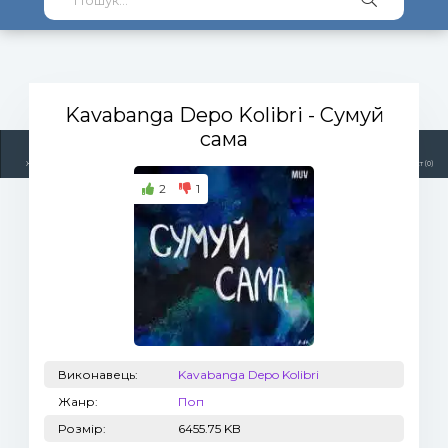
Kavabanga Depo Kolibri
- Сумуй
сама
Жанри
Виконавці
Топ 100
Тренди
Радіо
Плейлист (0)
2
1
Виконавець:
Kavabanga Depo Kolibri
Жанр:
Поп
Розмір:
6455.75 KB