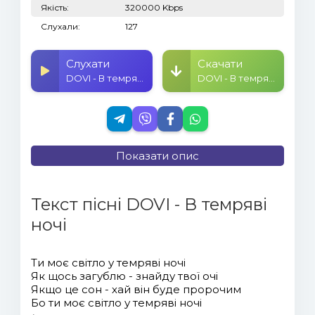
Якість:
320000 Kbps
Слухали:
127
Слухати
Скачати
DOVI - В темряві ночі
DOVI - В темряві ночі
Показати опис
Текст пісні DOVI - В темряві
ночі
Ти моє світло у темряві ночі
Як щось загублю - знайду твої очі
Якщо це сон - хай він буде пророчим
Бо ти моє світло у темряві ночі