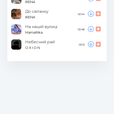
IRENA
До світанку
02:44
IRENA
На нашій вулиці
02:48
MamaRika
Небесний рай
03:13
O X I O N