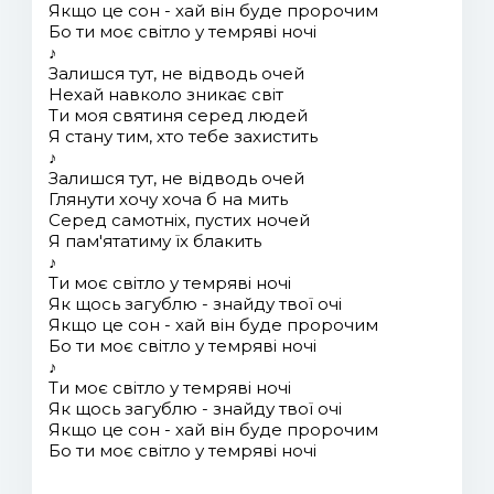
Якщо це сон - хай він буде пророчим
Бо ти моє світло у темряві ночі
♪
Залишся тут, не відводь очей
Нехай навколо зникає світ
Ти моя святиня серед людей
Я стану тим, хто тебе захистить
♪
Залишся тут, не відводь очей
Глянути хочу хоча б на мить
Серед самотніх, пустих ночей
Я пам'ятатиму їх блакить
♪
Ти моє світло у темряві ночі
Як щось загублю - знайду твої очі
Якщо це сон - хай він буде пророчим
Бо ти моє світло у темряві ночі
♪
Ти моє світло у темряві ночі
Як щось загублю - знайду твої очі
Якщо це сон - хай він буде пророчим
Бо ти моє світло у темряві ночі