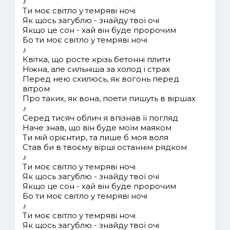
♪
Ти моє світло у темряві ночі
Як щось загублю - знайду твої очі
Якщо це сон - хай він буде пророчим
Бо ти моє світло у темряві ночі
♪
Квітка, що росте крізь бетонні плити
Ніжна, але сильніша за холод і страх
Перед нею схилюсь, як вогонь перед
вітром
Про таких, як вона, поети пишуть в віршах
♪
Серед тисяч облич я впізнав її погляд
Наче знав, що він буде моїм маяком
Ти мій орієнтир, та лише б моя воля
Став би в твоєму вірші останнім рядком
♪
Ти моє світло у темряві ночі
Як щось загублю - знайду твої очі
Якщо це сон - хай він буде пророчим
Бо ти моє світло у темряві ночі
♪
Ти моє світло у темряві ночі
Як щось загублю - знайду твої очі