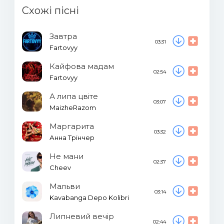
Схожі пісні
Завтра
03:31
Fartovyy
Кайфова мадам
02:54
Fartovyy
А липа цвіте
03:07
MaizheRazom
Маргарита
03:32
Анна Трінчер
Не мани
02:37
Cheev
Мальви
03:14
Kavabanga Depo Kolibri
Липневий вечір
02:44