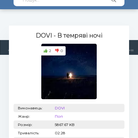
DOVI
- В темряві ночі
2
0
Жанри
Виконавці
Топ 100
Тренди
Радіо
Плейлист (0)
Виконавець:
DOVI
Жанр:
Поп
Розмір:
5867.67 KB
Тривалість:
02:28