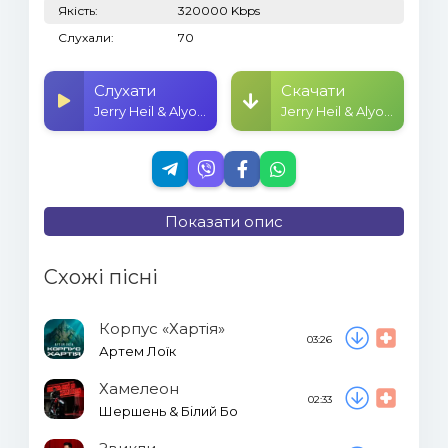
Якість:
320000 Kbps
Слухали:
70
Слухати
Скачати
Jerry Heil & Alyona Alyona - #Kupala
Jerry Heil & Alyona Alyona - #Kupala
Показати опис
Схожі пісні
Корпус «Хартія»
03:26
Артем Лоїк
Хамелеон
02:33
Шершень & Білий Бо