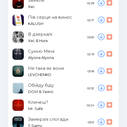
Звикли
02:39
Хас
Пів серця на винос
02:17
KALUSH
В дзеркалі
03:30
Хас & Hura
Сумно Мені
02:19
Alyona Alyona
Не така як вони
03:18
LEVCHENKO
Обійду біду
02:32
DOVI & Yasno
Кличеш?
02:24
Mr. Safe
Замерзлі спогади
03:31
T-Samy