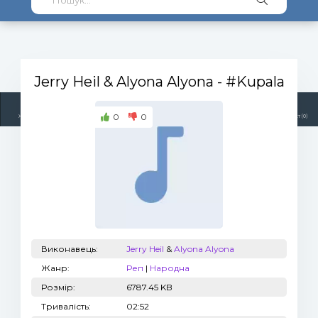
Jerry Heil & Alyona Alyona
- #Kupala
0
0
Жанри
Виконавці
Топ 100
Тренди
Радіо
Плейлист (0)
Виконавець:
Jerry Heil
&
Alyona Alyona
Жанр:
Реп
|
Народна
Розмір:
6787.45 KB
Тривалість:
02:52