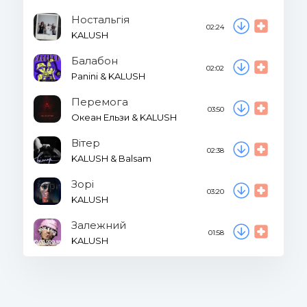
Ностальгія
02:24
KALUSH
Балабон
02:02
Panini & KALUSH
Перемога
03:50
Океан Ельзи & KALUSH
Вітер
02:38
KALUSH & Balsam
Зорi
03:20
KALUSH
Залежний
01:58
KALUSH