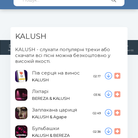
KALUSH
KALUSH - слухати популярні треки або
Жанри
Виконавці
Топ 100
Тренди
Радіо
Плейлист (0)
скачати всі пісні можна безкоштовно у
високій якості.
Пів серця на винос
02:17
KALUSH
Ліхтарі
03:16
BEREZA & KALUSH
Заплакана цариця
02:49
KALUSH & Agape
Бульбашки
02:38
KALUSH & BEREZA