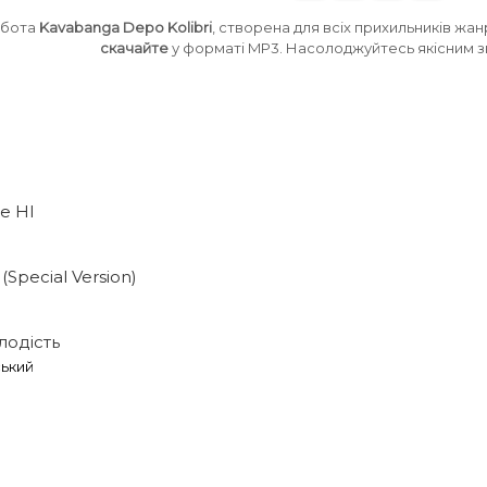
обота
Kavabanga Depo Kolibri
, створена для всіх прихильників жа
скачайте
у форматі MP3. Насолоджуйтесь якісним зв
е НІ
(Special Version)
лодість
ький