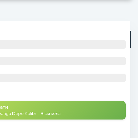
Радіо
Плейлист (0)
ати
anga Depo Kolibri - Віскі кола