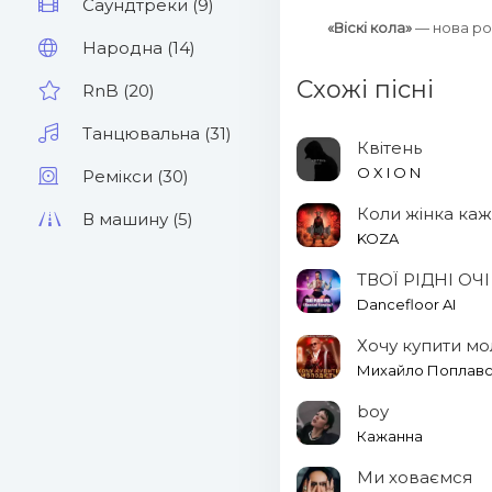
Саундтреки (9)
«Віскі кола»
— нова р
Народна (14)
Схожі пісні
RnB (20)
Танцювальна (31)
Квітень
O X I O N
Ремікси (30)
Коли жінка каж
В машину (5)
KOZA
ТВОЇ РІДНІ ОЧІ 
Dancefloor AI
Хочу купити мо
Михайло Поплавс
boy
Кажанна
Ми ховаємся