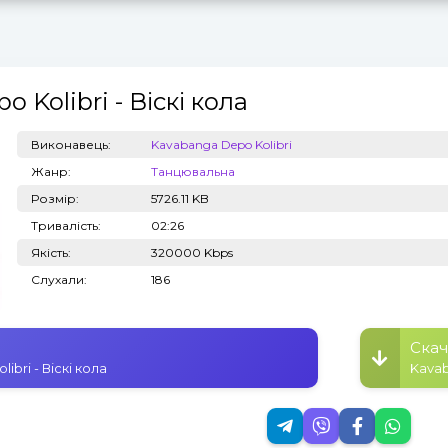
o Kolibri
- Віскі кола
Топ 100
Тренди
Виконавець:
Kavabanga Depo Kolibri
Жанр:
Танцювальна
Розмір:
5726.11 KB
Тривалість:
02:26
Якість:
320000 Kbps
Слухали:
186
Скач
bri - Віскі кола
Kavab