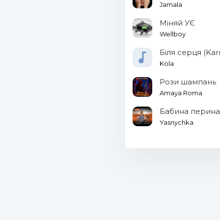
Jamala
Міняй УЄ
Wellboy
Біля серця (Ka
Kola
Рози шампань
Amaya Roma
Бабина перина
Yasnychka