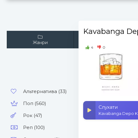
Kavabanga Dep
Жанри
Виконавці
4
0
Альтернатива (33)
Поп (560)
Слухати
Kavabanga Depo Koli
Рок (47)
Реп (100)