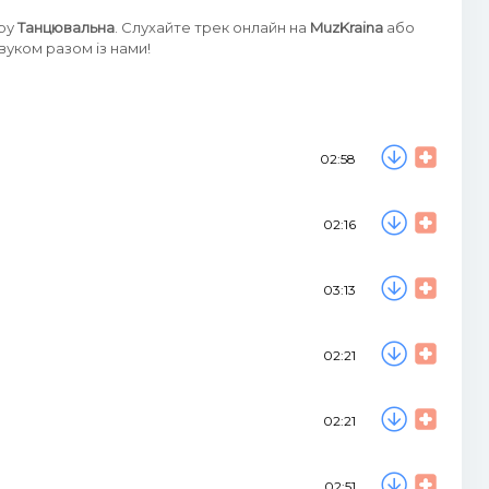
нру
Танцювальна
. Слухайте трек онлайн на
MuzKraina
або
уком разом із нами!
02:58
02:16
03:13
02:21
02:21
02:51