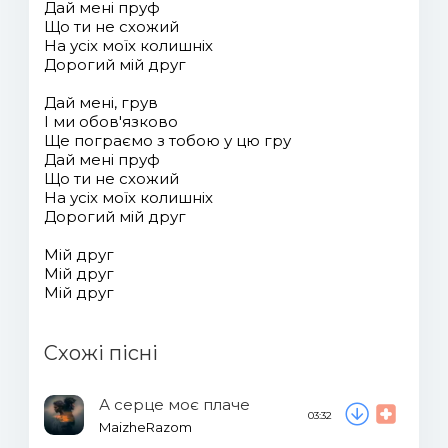
Дай мені пруф
Що ти не схожий
На усіх моїх колишніх
Дорогий мій друг
Дай мені, грув
І ми обов'язково
Ще пограємо з тобою у цю гру
Дай мені пруф
Що ти не схожий
На усіх моїх колишніх
Дорогий мій друг
Мій друг
Мій друг
Мій друг
Схожі пісні
А серце моє плаче
03:32
MaizheRazom