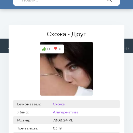
Схожа
- Друг
0
0
Жанри
Виконавці
Топ 100
Тренди
Радіо
Плейлист (0)
Виконавець:
Схожа
Жанр:
Альтернатива
Розмір:
7808.24 KB
Тривалість:
03:19