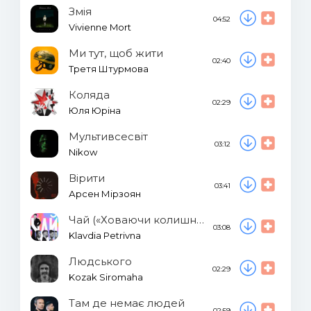
Змія
04:52
Vivienne Mort
Ми тут, щоб жити
02:40
Третя Штурмова
Коляда
02:29
Юля Юріна
Мультивсесвіт
03:12
Nikow
Вірити
03:41
Арсен Мірзоян
Чай («Ховаючи колишню»)
03:08
Klavdia Petrivna
Людського
02:29
Kozak Siromaha
Там де немає людей
02:59