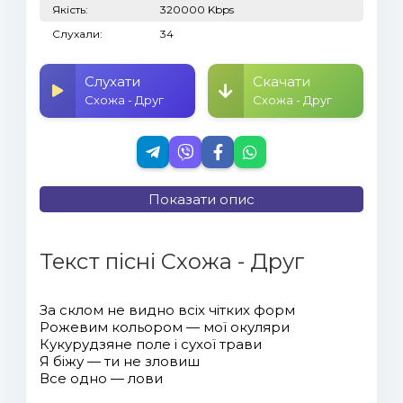
Якість:
320000 Kbps
Слухали:
34
Слухати
Скачати
Схожа - Друг
Схожа - Друг
Показати опис
Текст пісні Схожа - Друг
За склом не видно всіх чітких форм
Рожевим кольором — мої окуляри
Кукурудзяне поле і сухої трави
Я біжу — ти не зловиш
Все одно — лови