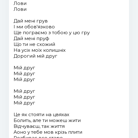
Лови
Лови
Дай мені грув
І ми обов'язково
Ще пограємо з тобою у цю гру
Дай мені пруф
Що ти не схожий
На усіх моїх колишніх
Дорогий мій друг
Мій друг
Мій друг
Мій друг
Мій друг
Мій друг
Мій друг
Це як стояти на цвяхах
Болить, але ти можеш жити
Відчуваєш, так життя
Аоно у тебе мов крізь плити
Розбиває все старе