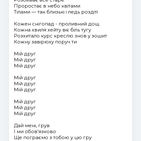
Проростає в небо квітами
Тілами — так близькі і ледь роздіті
Кожен снігопад - проливний дощ
Кожна хвиля хейту віє біль тугу
Розхитало курс креслю знов у зошит
Кожну завірюху поруч ти
Мій друг
Мій друг
Мій друг
Мій друг
Мій друг
Мій друг
Мій друг
Мій друг
Мій друг
Дай мені, грув
І ми обов'язково
Ще пограємо з тобою у цю гру