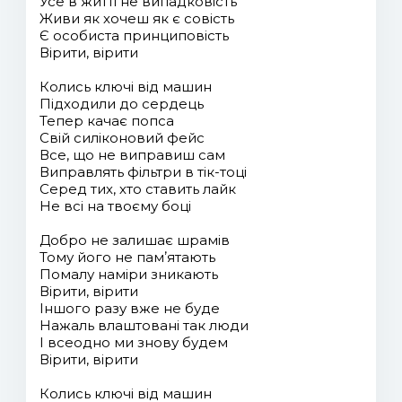
Усе в житті не випадковість
Живи як хочеш як є совість
Є особиста принциповість
Вірити, вірити
Колись ключі від машин
Підходили до сердець
Тепер качає попса
Свій силіконовий фейс
Все, що не виправиш сам
Виправлять фільтри в тік-тоці
Серед тих, хто ставить лайк
Не всі на твоєму боці
Добро не залишає шрамів
Тому його не памʼятають
Помалу наміри зникають
Вірити, вірити
Іншого разу вже не буде
Нажаль влаштовані так люди
І всеодно ми знову будем
Вірити, вірити
Колись ключі від машин