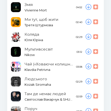
Змія
04:52
Vivienne Mort
Ми тут, щоб жити
02:40
Третя Штурмова
Коляда
02:29
Юля Юріна
Мультивсесвіт
03:12
Nikow
Чай («Ховаючи колишню»)
03:08
Klavdia Petrivna
Людського
02:29
Kozak Siromaha
Там де немає людей
02:59
Святослав Вакарчук & SHUMEI
Поруч