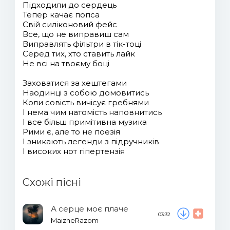
Підходили до сердець
Тепер качає попса
Свій силіконовий фейс
Все, що не виправиш сам
Виправлять фільтри в тік-тоці
Серед тих, хто ставить лайк
Не всі на твоєму боці
Заховатися за хештегами
Наодинці з собою домовитись
Коли совість вичісує гребнями
І нема чим натомість наповнитись
І все більш примітивна музика
Рими є, але то не поезія
І зникають легенди з підручників
І високих нот гіпертензія
Схожі пісні
А серце моє плаче
03:32
MaizheRazom