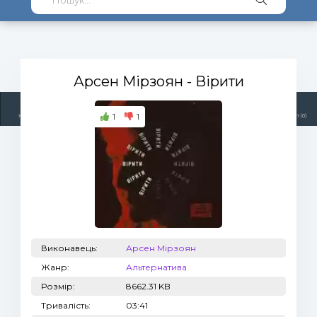
Арсен Мірзоян
- Вірити
1
1
Жанри
Виконавці
Топ 100
Тренди
Радіо
Плейлист (0)
Виконавець:
Арсен Мірзоян
Жанр:
Альтернатива
Розмір:
8662.31 KB
Тривалість:
03:41