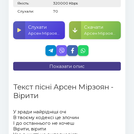
Якість:
320000 Kbps
Слухали:
70
Слухати
Скачати
Арсен Мірзоян - Вірити
Арсен Мірзоян - Вірити
Показати опис
Текст пісні Арсен Мірзоян -
Вірити
У зради найрідніші очі
В твоєму кодексі це злочин
І до останнього не хочеш
Вірити, вірити