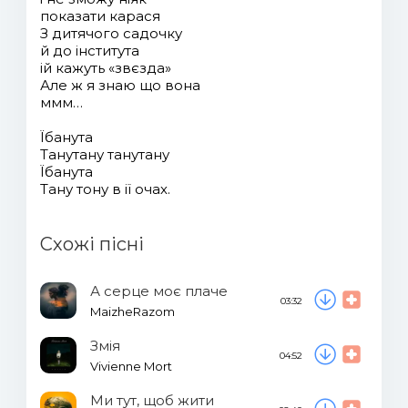
показати карася
З дитячого садочку
й до інститута
ій кажуть «звєзда»
Але ж я знаю що вона
ммм…
Їбанута
Танутану танутану
Їбанута
Тану тону в ії очах.
Схожі пісні
А серце моє плаче
03:32
MaizheRazom
Змія
04:52
Vivienne Mort
Ми тут, щоб жити