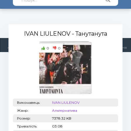
IVAN LIULENOV
- Танутанута
0
0
Жанри
Виконавці
Топ 100
Тренди
Радіо
Плейлист (0)
Виконавець:
IVAN LIULENOV
Жанр:
Альтернатива
Розмір:
7378.32 KB
Тривалість:
03:08