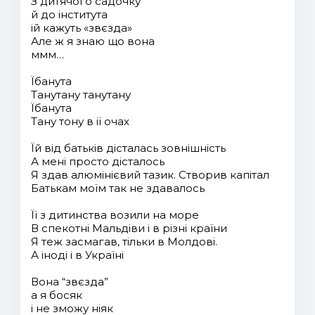
З дитячого садочку
й до інститута
ій кажуть «звєзда»
Але ж я знаю що вона
ммм…
Їбанута
Танутану танутану
Їбанута
Тану тону в ії очах
Їй від батьків дісталась зовнішність
А мені просто дісталось
Я здав алюмінієвий тазик. Створив капітал
Батькам моїм так не здавалось
Її з дитинства возили на море
В спекотні Мальдіви і в різні країни
Я теж засмагав, тільки в Молдові.
А іноді і в Україні
Вона “звєзда”
а я босяк
і не зможу ніяк