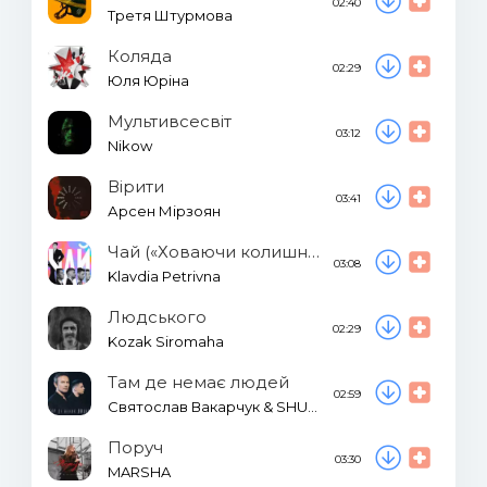
02:40
Третя Штурмова
Коляда
02:29
Юля Юріна
Мультивсесвіт
03:12
Nikow
Вірити
03:41
Арсен Мірзоян
Чай («Ховаючи колишню»)
03:08
Klavdia Petrivna
Людського
02:29
Kozak Siromaha
Там де немає людей
02:59
Святослав Вакарчук & SHUMEI
Поруч
03:30
MARSHA