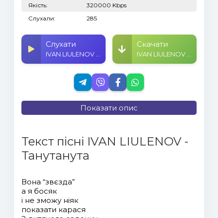
Якість:
320000 Kbps
Слухали:
285
Слухати
Скачати
IVAN LIULENOV - Танутанута
IVAN LIULENOV - Танутанута
Показати опис
Текст пісні IVAN LIULENOV -
Танутанута
Вона “звєзда”
а я босяк
і не зможу ніяк
показати карася