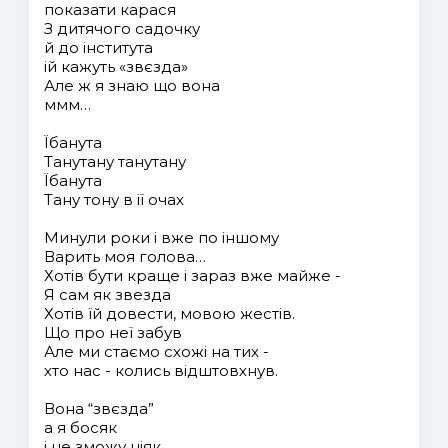
показати карася
З дитячого садочку
й до інститута
ій кажуть «звєзда»
Але ж я знаю що вона
ммм…
Їбанута
Танутану танутану
Їбанута
Тану тону в ії очах
Минули роки і вже по іншому
Варить моя голова…
Хотів бути краще і зараз вже майже -
Я сам як звезда
Хотів їй довести, мовою жестів.
Що про неї забув
Але ми стаємо схожі на тих -
хто нас - колись відштовхнув.
Вона “звєзда”
а я босяк
і не зможу ніяк