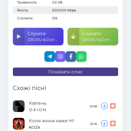
Тривалість:
02:08
Якість:
320000 Kbps
Слухали:
126
Слухати
Скачати
GROSU & Don Maron - Літаєм (KASA REMIXOFF REMIX)
GROSU & Don Maron - Літаєм (KASA REMIXOFF REMIX)
Показати опис
Схожі пісні
Квітень
02:58
O X I O N
Коли жінка каже НІ
02:16
KOZA