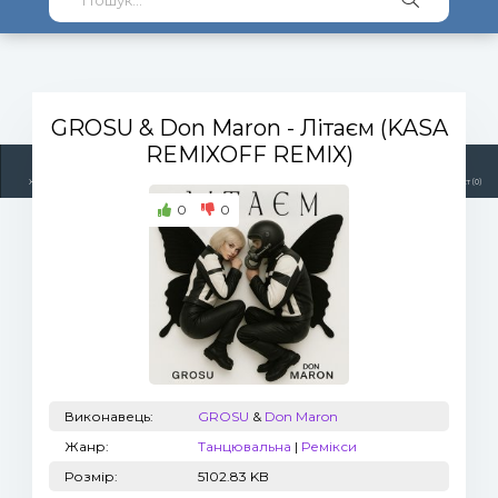
GROSU & Don Maron
- Літаєм (KASA
REMIXOFF REMIX)
Жанри
Виконавці
Топ 100
Тренди
Радіо
Плейлист (0)
0
0
Виконавець:
GROSU
&
Don Maron
Жанр:
Танцювальна
|
Ремікси
Розмір:
5102.83 KB