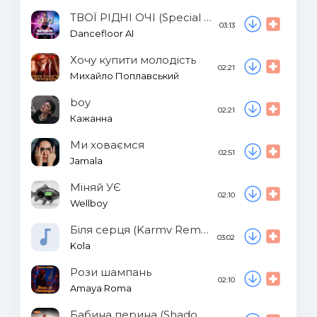
ТВОЇ РІДНІ ОЧІ (Special Version)
03:13
Dancefloor AI
Хочу купити молодість
02:21
Михайло Поплавський
boy
02:21
Кажанна
Ми ховаємся
02:51
Jamala
Міняй УЄ
02:10
Wellboy
Біля серця (Karmv Remix)
03:02
Kola
Рози шампань
02:10
Amaya Roma
Бабина перина (Shadow UA Remix)