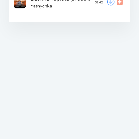
02:42
Yasnychka