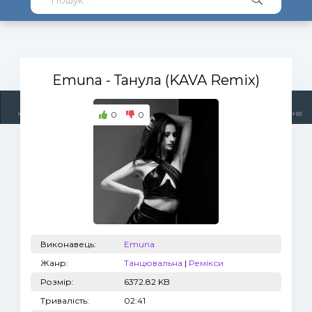
Emuna
- Танула (KAVA Remix)
0
0
Жанри
Виконавці
Топ 100
Тренди
Радіо
Плейлист (0)
Виконавець:
Emuna
Жанр:
Танцювальна
|
Ремікси
Розмір:
6372.82 KB
Тривалість:
02:41