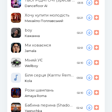
ТВОЇ РІДНІ ОЧІ (Special Version)
03:13
Dancefloor AI
Хочу купити молодість
02:21
Михайло Поплавський
boy
02:21
Кажанна
Ми ховаємся
02:51
Jamala
Міняй УЄ
02:10
Wellboy
Біля серця (Karmv Remix)
03:02
Kola
Рози шампань
02:10
Amaya Roma
Бабина перина (Shadow UA Remix)
02:42
Yasnychka