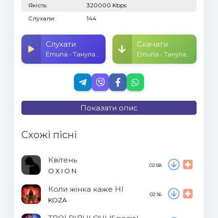
Якість:
320000 Kbps
Слухали:
144
Слухати
Скачати
Emuna - Танула (KAVA Remix)
Emuna - Танула (KAVA Remix)
Показати опис
Схожі пісні
Квітень
02:58
O X I O N
Коли жінка каже НІ
02:16
KOZA