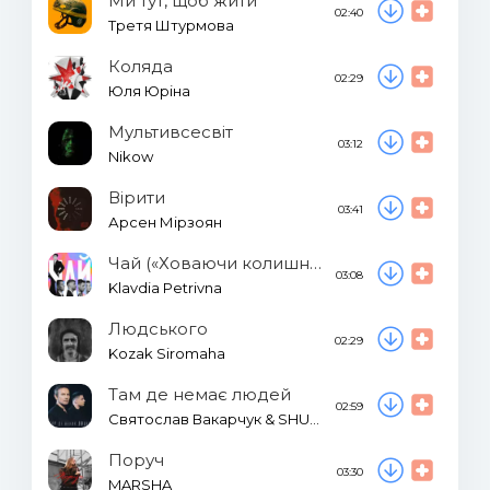
Ми тут, щоб жити
02:40
Третя Штурмова
Коляда
02:29
Юля Юріна
Мультивсесвіт
03:12
Nikow
Вірити
03:41
Арсен Мірзоян
Чай («Ховаючи колишню»)
03:08
Klavdia Petrivna
Людського
02:29
Kozak Siromaha
Там де немає людей
02:59
Святослав Вакарчук & SHUMEI
Поруч
03:30
MARSHA