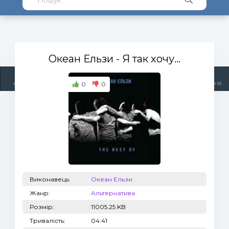
Океан Ельзи
- Я так хочу...
0
0
Жанри
Виконавці
Топ 100
Тренди
Радіо
Плейлист (0)
Виконавець:
Океан Ельзи
Жанр:
Альтернатива
Розмір:
11005.25 KB
Тривалість:
04:41