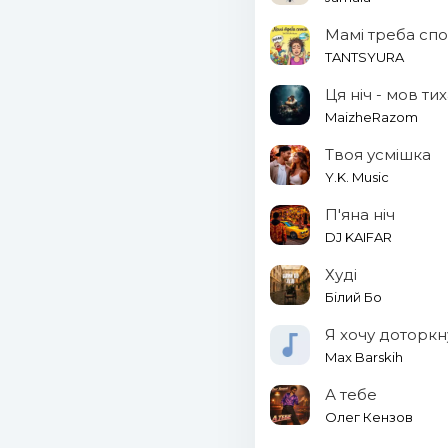
Мамі треба спо
TANTSYURA
Ця ніч - мов ти
MaizheRazom
Твоя усмішка
Y.K. Music
П'яна ніч
DJ KAIFAR
Худі
Білий Бо
Я хочу доторкн
Max Barskih
А тебе
Олег Кензов