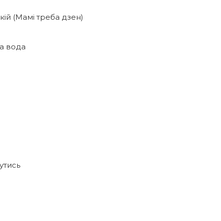
кій (Мамі треба дзен)
ха вода
утись