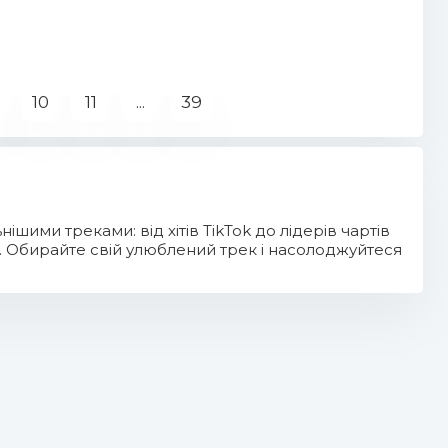
10
11
...
39
шими треками: від хітів TikTok до лідерів чартів
ь. Обирайте свій улюблений трек і насолоджуйтеся