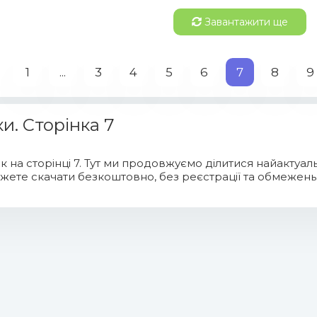
Завантажити ще
1
...
3
4
5
6
7
8
9
и. Сторінка 7
 на сторінці 7. Тут ми продовжуємо ділитися найактуальні
можете скачати безкоштовно, без реєстрації та обмежен