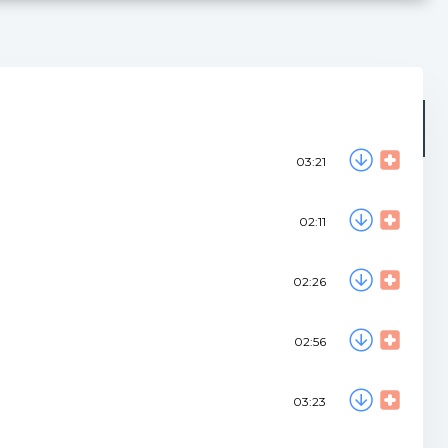
Радіо
Плейлист (0)
03:21
02:11
02:26
02:56
03:23