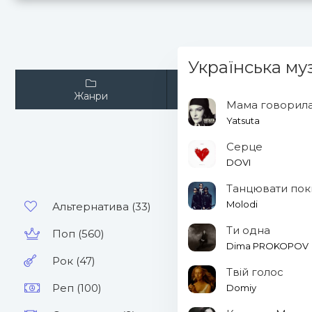
Українська муз
Жанри
Виконавці
Мама говорил
Yatsuta
Серце
DOVI
Танцювати пок
Molodi
Альтернатива (33)
Ти одна
Поп (560)
Dima PROKOPOV
Рок (47)
Твій голос
Реп (100)
Domiy