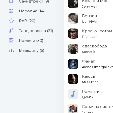
Кохання Моє
Саундтреки (9)
Jerry Heil
Народна (14)
Бензин
RnB (20)
Ivan NAVI
Танцювальна (31)
Кров'ю і потом
Пісня дня
Ремікси (30)
одасвобода
В машину (5)
Monatik
Фанат
Alena Omargaliev
Каюсь
Mila Nitich
Романтик
QANO
Сонячна систе
Jamala