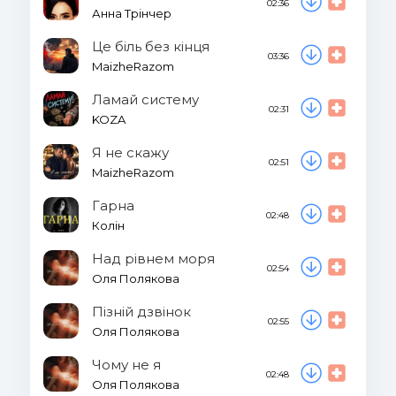
02:36
Анна Трінчер
Це біль без кінця
03:36
MaizheRazom
Ламай систему
02:31
KOZA
Я не скажу
02:51
MaizheRazom
Гарна
02:48
Колін
Над рівнем моря
02:54
Оля Полякова
Пізній дзвінок
02:55
Оля Полякова
Чому не я
02:48
Оля Полякова