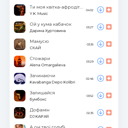
Ти моя квітка-афродітка!
04:02
Y.K. Music
Ой у кума кабачок
03:27
Дарина Хуртовина
Мамусю
03:35
СКАЙ
Стожари
03:29
Alena Omargalieva
Зачинаючи
02:46
Kavabanga Depo Kolibri
Залишайся
03:52
Бумбокс
Дофамін
02:35
DJ KAIFAR
А очі твої голубі