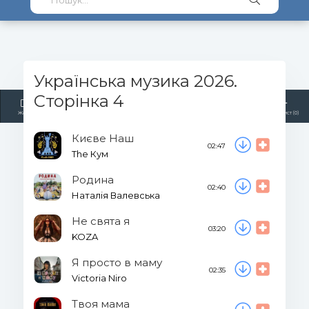
Українська музика 2026.
Сторінка 4
Жанри
Виконавці
Топ 100
Тренди
Радіо
Плейлист (0)
Києве Наш
02:47
The Кум
Родина
02:40
Наталія Валевська
Не свята я
03:20
KOZA
Я просто в маму
02:35
Victoria Niro
Твоя мама