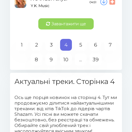
04:51
Y.K. Music
Завантажити ще
1
2
3
4
5
6
7
8
9
10
...
39
Актуальні треки. Сторінка 4
Ось ще порція новинок на сторінці 4. Тут ми
продовжуємо ділитися найактуальнішими
треками: від хітів TikTok до лідерів чартів
Shazam. Усі пісні ви можете скачати
безкоштовно, без реєстрації та обмежень.
Обирайте свій улюблений трек і
насолоджуйтеся якісним звуком!